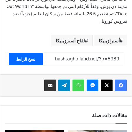
مدينة دن بوش. وفقاً للأرقام التي تم جمعها بواسطة “Out World In
Data”، تم تطعيم 26.5 بالمائة فقط من سكان العالم (جزئياً) ضد
فيروس كورونا.
أسترازينيكا
لقاح أسترزينيكا
نسخ الرابط
فيسبوك
‫X
ماسنجر
واتساب
تيلقرام
مشاركة عبر البريد
مقالات ذات صلة