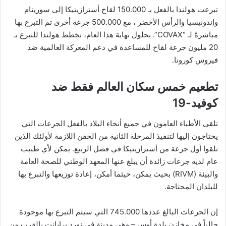
تبرعت هولندا بالفعل بـ 150.000 لقاح أسترازينيكا إلى سورينام
وإندونيسيا والرأس الأخضر ، مع 500.000 جرعة أخرى تم التبرع بها
مباشرةً لـ “COVAX”. بحلول نهاية هذا العام، تخطط هولندا للتبرع بـ
20 مليون جرعة لقاح للمساعدة في دعم المعركة العالمية ضد
فيروس كورونا.
تطعيم خمس سكان العالم فقط ضد
كوفيد-19
تلقى الأطباء العامون في جميع أنحاء البلاد بالفعل الجرعات التي
يحتاجون إليها لتنفيذ المرحلة الثانية من الحقن اللازمة لأولئك الذين
تلقوا أول جرعة من أسترازينيكا في فصل الربيع. يمكن لأي طبيب
عام لديه جرعات زائدة أن يبلغ عنها المعهد الوطني للصحة العامة
والبيئة (RIVM) بحيث يمكن، حيثما أمكن، إعادة توزيعها والتبرع بها
للبلدان المحتاجة.
إن الجرعات البالغ عددها 745.000 التي سيتم التبرع بها موجودة
حالياً في مخازن بلدة أوس – وهي مدينة في نورد برابانت بالقرب من