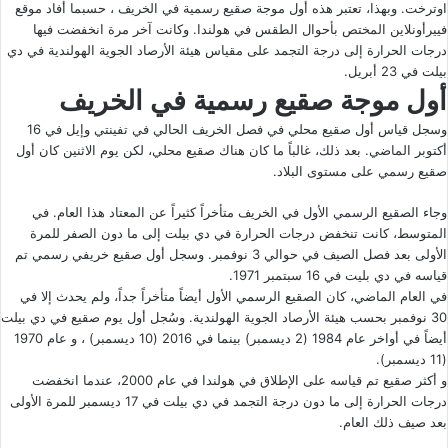
اوترخت. وبهذا، تعتبر هذه أول موجة صقيع رسمية في الخريف ، حسبما أفاد موقع
فييرأونلاين المختص بأحوال الطقس في هولندا. وكانت آخر مرة انخفضت فيها
درجات الحرارة إلى درجة التجمد على مقياس هيئة الأرصاد الجوية الهولندية في دي
بيلت في 23 أبريل.
أول موجة صقيع رسمية في الخريف
وسجل قياس أول صقيع محلي في فصل الخريف الحالي في تفينتي وإيل في 16
أكتوبر الماضي. بعد ذلك، غالباً ما كان هناك صقيع محلي، لكن يوم الاثنين كان أول
صقيع رسمي على مستوى البلاد.
وجاء الصقيع الرسمي الأول في الخريف متأخراً كثيراً عن المعتاد هذا العام. في
المتوسط​، كانت تنخفض درجات الحرارة في دي بيلت إلى ما دون الصفر للمرة
الأولى بعد فصل الصيف في حوالي 3 نوفمبر. وسجل أول صقيع خريفي رسمي تم
قياسه في دي بليت في 16 سبتمبر 1971.
في العام الماضي، كان الصقيع الرسمي الأول أيضاً متأخراً جداً، ولم يحدث إلا في
30 نوفمبر بحسب هيئة الأرصاد الجوية الهولندية. وسُجل أول يوم صقيع في دي بيلت
أيضاً في أواخر عام 1984 (2 ديسمبر) بينما في 2016 (10 ديسمبر) ، و عام 1970
(11 ديسمبر).
و أكثر صقيع تم قياسه على الإطلاق في هولندا في عام 2000، عندما انخفضت
درجات الحرارة إلى ما دون درجة التجمد في دي بيلت في 17 ديسمبر للمرة الأولى
بعد صيف ذلك العام.