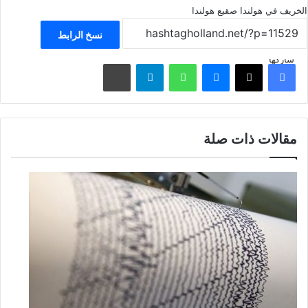
الخريف في هولندا
صقيع
هولندا
نسخ الرابط
شاركها
فيسبوك
‫X
ماسنجر
واتساب
تيلقرام
مشاركة عبر البريد
مقالات ذات صلة