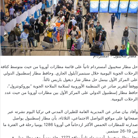
مطار سخيبول - أمستردام
حل مطار سخيبول أمستردام ثانياً على قائمة مطارات أوروبا من حيث متوسط كثافة
الرحلات الجوية اليومية خلال سبتمبر/أيلول الجاري. وحافظ مطار إسطنبول الدولي
على المركز الأول بينمل حل مطار شار ديغول باريس ثالثاً.
ووفقاً لتقرير صادر عن المنظمة الأوروبية لسلامة الملاحة الجوية “يوروكونترول”،
حافظ مطار إسطنبول الدولي على المركز الأول بين مطارات أوروبا من حيث عدد
الرحلات اليومية.
وأفاد بيان صادر عن المديرية العامة للطيران المدني في تركيا اليوم نشرته عبر
صفحاتها على مواقع التواصل الاجتماعي، الثلاثاء، بأن مطار إسطنبول يواصل
صدارته للمطارات الخمس الأكثر ازدحاماً في أوروبا 1286 يوميا رحلة في الفترة ما
بين 19-26 سبتمبر.
وحل مطار سخيبول أمستردام ثانياً بواقع 1272 رحلة يومياً، وهو مطار دولي في