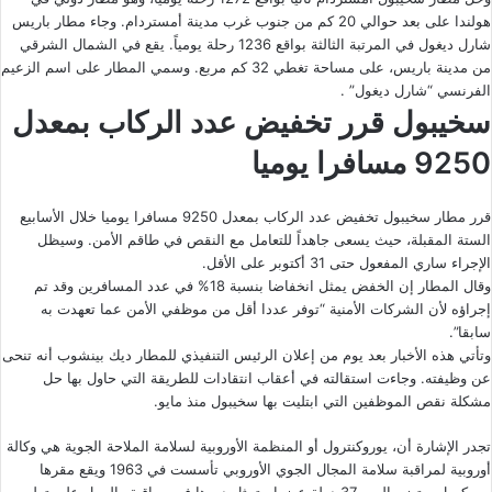
هولندا على بعد حوالي 20 كم من جنوب غرب مدينة أمستردام. وجاء مطار باريس
شارل ديغول في المرتبة الثالثة بواقع 1236 رحلة يومياً. يقع في الشمال الشرقي
من مدينة باريس، على مساحة تغطي 32 كم مربع. وسمي المطار على اسم الزعيم
الفرنسي “شارل ديغول” .
سخيبول قرر تخفيض عدد الركاب بمعدل
9250 مسافرا يوميا
قرر مطار سخيبول تخفيض عدد الركاب بمعدل 9250 مسافرا يوميا خلال الأسابيع
الستة المقبلة، حيث يسعى جاهداً للتعامل مع النقص في طاقم الأمن. وسيظل
الإجراء ساري المفعول حتى 31 أكتوبر على الأقل.
وقال المطار إن الخفض يمثل انخفاضا بنسبة 18% في عدد المسافرين وقد تم
إجراؤه لأن الشركات الأمنية “توفر عددا أقل من موظفي الأمن عما تعهدت به
سابقا”.
وتأتي هذه الأخبار بعد يوم من إعلان الرئيس التنفيذي للمطار ديك بينشوب أنه
تنحى
عن وظيفته. وجاءت استقالته في أعقاب انتقادات للطريقة التي حاول بها حل
مشكلة نقص الموظفين التي ابتليت بها سخيبول منذ مايو.
تجدر الإشارة أن، يوروكنترول أو المنظمة الأوروبية لسلامة الملاحة الجوية هي وكالة
أوروبية لمراقبة سلامة المجال الجوي الأوروبي تأسست في 1963 ويقع مقرها