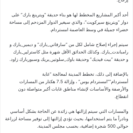
أحد أكبر المشاريع المخطط لها هو بناء حديقة “ويترينغ بارك” على
دوار “ويترينغ سيركويت”، والذي سيغير الدوار المزدحم إلى مساحة
خضراء جميلة في وسط العاصمة امستردام.
سيتم إجراء إصلاح شامل لكل من “سارفاتي_بارك” و ديمير_بارك و
رامباندت_بارك. وكذلك الحدائق الأقل شهرة مثل كاسترلير_بارك
و حديقة “بيت فيديك” وحديقة باوك_سلوتير_بريك وسبوربارك زاود.
بالإضافة إلى ذلك، تخطط المدينة لمعالجة “غابة
أمستردام””امستردام بوس” ، وإزالة 7.5 هكتار من المسارات
والأرصفة والأساسات لإنشاء مناطق غابات أكبر متواصلة دون
انقطاع.
والمسارات التي سيتم إزالتها هي زائدة عن الحاجة بشكل أساسي
ونادراً ما يتم استخدامها، بحيث تؤدي إزالتها إلى توفير مساحة لزراعة
حوالي 500 شجرة إضافية، بحسب مجلس المدينة.