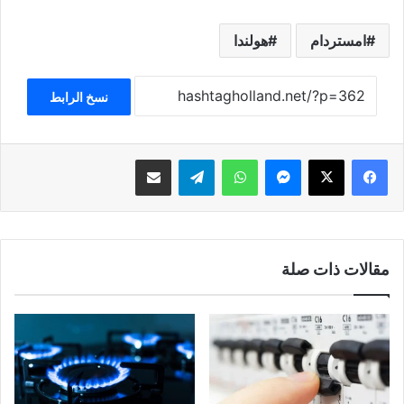
امستردام
هولندا
نسخ الرابط
فيسبوك
‫X
ماسنجر
واتساب
تيلقرام
مشاركة عبر البريد
مقالات ذات صلة