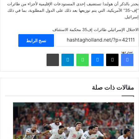
يجدر بالذكر أن هولندا تستضيف إحدى المستودعات الإقليمية لأجزاء من طائرات
“إف-35” الأمريكية، التي يتم توزيعها بعد ذلك على الدول المطلوبة، بما في ذلك
إسرائيل.
الاحتلال الإسرائيلي
طائرات إف35
محكمة الاستئناف
نسخ الرابط
شاركها
فيسبوك
‫X
ماسنجر
واتساب
تيلقرام
مشاركة عبر البريد
مقالات ذات صلة