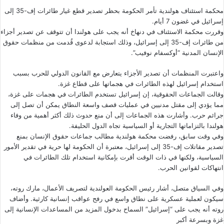
محكمة استئناف هولندية تأمر الحكومة بحظر تصدير قطع غيار طائرات إف-35 إلى
إسرائيل في غضون 7 أيام.
وقررت محكمة الاستئناف في دنهاخ أنه يجب على هولندا أن تتوقف عن تصدير أجزاء
من طائرات إف-35 إلى إسرائيل، وذلك استجابة لدعوى قُدمت من منظمات حقوق
الإنسان المدنية “أوكسفام نوفيب”.
واعتبرت المنظمات أن تصدير الأجزاء يتعارض مع القانون الدولي للحرب بسبب
استخدام إسرائيل لهذه الطائرات في هجماتها على قطاع غزة.
وقالت الجماعات الحقوقية، إن إسرائيل تستخدم الطائرات في هجمات على غزة،
مما يؤدي إلى مقتل مدنيين في عمليات قصف واسعة النطاق يمكن أن تصل إلى
جرائم حرب. وأشارت هذه الجماعات إلى أن منع حدوث ذلك أكثر أهمية من وفاء
هولندا بالتزاماتها التجارية أو السياسية تجاه الدول الحليفة.
وفي وقت سابق، رفضت محكمة هولندية مطالب جماعات حقوق الإنسان
بمنع
تصدير مقاتلات إف-35
إلى إسرائيل، معتبرة أن الحكومة لها حرية في تقدير الأمور
السياسية، ولكنها في ذات الوقت أقرت بإمكانية استخدام تلك الطائرات في
انتهاكات لقوانين الحرب.
وفي السياق متصل، أشار رئيس الحكومة العولندية لتصريف الأعمال، مارك روته،
سيكون لعملية عسكرية على نطاق واسع في رفح عواقب إنسانية كارثية. وأضاف
روته أنه يجب على “إسرائيل” السماح بدخول المزيد من المساعدات الإنسانية إلى
غزة وبسرعة أكبر