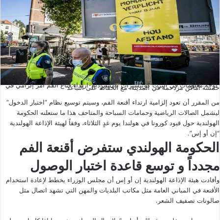
لوحة معلومات في ألبرت كويبسترات بأمستردام-ارتداء قناع الفم أمر إلزامي في
خمسة أماكن مزدحمة في المدينة، مع الحفاظ على التباعد
من المقرر أن تعود إلزامية ارتداء أقنعة الفم، وسيتم توسيع نظام “اختبار الدخول”
ليشمل الصالات الرياضية وحمامات السباحة والمتاحف هذا ما ستعلنه الحكومة
الهولندية حول قيود كورونا في هولندا يوم غدٍ الثلاثاء، وفقاً لهيئة الإذاعة الهولندية
“إن أو إس”.
الحكومة الهولندي ستفرض أقنعة الفم
مجدداً و توسع قاعدة اختبار الوصول
وأفادت هيئة الإذاعة الهولندية إن أو إس أن مجلس الوزراء يخطط لإعادة استخدام
الأقنعة في المباني العامة مثل مكاتب البلديات والمهن التي تشهد اتصال مثل
صالونات تصفيف الشعر.