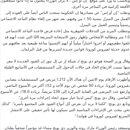
وبحسب ما ورد على موقع “إن أو إس”، لا يزال الوزراء يبحثون ما إذا كانوا سيجعلون
الأقنعة إلزامية في المتاجر مرة أخرى.
ونقلت “إن أو إس” عن مصادرها إن الحكومة ستحث الناس أيضاً على العودة إلى
العمل من المنزل بنسبة 50 ٪ من وقتهم، بعد شهر من إلغاء نظام التباعد الاجتماعي
رسمياً وتيسير العمل من المنزل.
وتتطلب المزيد من التدخلات الجوهرية مثل إعادة فرض قاعدة التباعد الاجتماعي
1.5 متر ومطالبة الأشخاص بإظهار رموز الاستجابة السريعة QR التي تثبت أنهم قد
تلقوا تطعيمهم أو اجروا اختباراً سلبياً أو أنهم اكتسبوا مناعة طبيعية بعد تعافيهم من
عدوى حديثة لفيروس كورونا، قوانين جديدة لتمريرها من قبل البرلمان.
وقال وزير الصحة هوغو دي يونج لـ شبكة إر تي إل نيوز إن القيود الجديدة لا مفر
منها بسبب الارتفاع الحاد في حالات الدخول إلى المستشفيات في الأسابيع القليلة
الماضية.
وأظهرت الأرقام يوم الاثنين أن هناك الآن 1.212 مريض في المستشفيات مصابين
بفيروس كورونا، بزيادة 90 شخص عن يوم الأحد و 52٪ أكثر من الأسبوع الماضي.
وارتفع عدد المرضى في العناية المركزة إلى 236 مريضاً، بزيادة 18.6٪ عن الأسبوع
الماضي. وقال دي يونج “ليس لدينا خيار سوى اتخاذ إجراءات مرة أخرى”.
وتابع دي يونج: “لكننا لا نريد أن نفرض كل أنواع القيود على المجتمع بأسره”. “لذلك
نحن نبحث عن الإجراءات المناسبة التي سيكون لها تأثير حقيقي على الانتشار
السريع لفيروس كورونا في هولندا.”
وسيعقد رئيس الوزراء مارك روته والوزير دي يونج مساء غد مؤتمراً صحفياً يعلنان