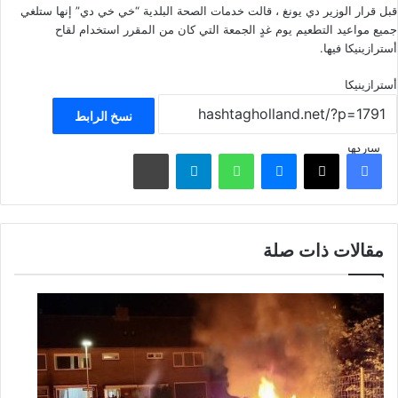
قبل قرار الوزير دي يونغ ، قالت خدمات الصحة البلدية “خي خي دي” إنها ستلغي
جميع مواعيد التطعيم يوم غدٍ الجمعة التي كان من المقرر استخدام لقاح
أسترازينيكا فيها.
أسترازينيكا
نسخ الرابط
شاركها
فيسبوك
‫X
ماسنجر
واتساب
تيلقرام
مشاركة عبر البريد
مقالات ذات صلة