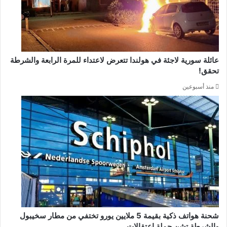
عائلة سورية لاجئة في هولندا تتعرض لاعتداء للمرة الرابعة والشرطة
تحقق!
منذ أسبوعين
شحنة هواتف ذكية بقيمة 5 ملايين يورو تختفي من مطار سخيبول
والشرطة تشن حملة اعتقالات