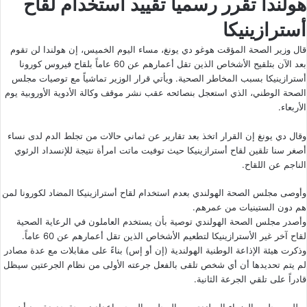
هولندا تقرر رسمياً تقييد استخدام لقاح
أسترازينيكا
قال وزير الصحة المؤقت هوغو دي يونغ، مساء اليوم الخميس، إن هولندا لن تقوم
بعد الآن بتلقيح الأشخاص الذين تقل أعمارهم عن 60 عاماً بلقاح فيروس كورونا
أسترازينيكا بسبب المخاطر الصحية. ويأتي قرار الوزير تماشياً مع توصيات مجلس
الصحة الوطني، الذي استعجل بنصائحه عقب نشر موقف وكالة الأدوية الأوروبية يوم
الأربعاء.
وقال دي يونغ إن القرار اتخذ بعد تقارير عن ثماني حالات من تجلط الدم لدى نساء
أصغر سنا تلقين لقاح أسترازينيكا حيث توفيت ماتت امرأة نتيجة للإنسداد الرئوي
الناجم عن اللقاح.
وأوصى مجلس الصحة الهولندي بعدم استخدام لقاح أسترازينيكا المضاد لكورونا لمن
هم دون الستينيات من عمرهم.
وأصدر مجلس الصحة الهولندي توصية بأن يستخدم العاملون في الرعاية الصحية
لقاح آخر غير الأسترازينيكا لتطعيم الأشخاص الذين تقل أعمارهم عن 60 عاماً.
وذكرت هيئة الإذاعة الوطنية الهولندية (إن أو إس) بناءً على مقابلات مع عدة مصادر
لم يتم تحديدها أن أي شخص تلقى بالفعل جرعته الأولى من نظام الجرعتين سيظل
قادراً على تلقي الجرعة الثانية.