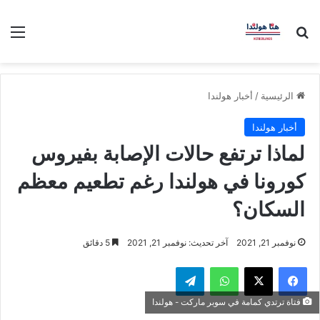
بحث عن
الق
الرئيسية
/
أخبار هولندا
أخبار هولندا
لماذا ترتفع حالات الإصابة بفيروس
كورونا في هولندا رغم تطعيم معظم
السكان؟
نوفمبر 21, 2021
آخر تحديث: نوفمبر 21, 2021
5 دقائق
فيسبوك
‫X
واتساب
تيلقرام
فتاة ترتدي كمامة في سوبر ماركت - هولندا