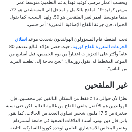
وبحسب أعمار مرضى كوفيد فهذا يدعم التطعيم: متوسط ​​عمر
مريض كوفيد-19 الملقح بالكامل والمدخل إلى المستشفى هو 77،
بينما متوسط ​​العمر لغير الملقحين هو 59. ولهذا السبب، كما يقول
الخبراء، فإن جرعة اللقاح الإضافية “المعززة” أمر حتمي.
تحت الضغط، قام المسؤولون الهولنديون بتحديث موعد
انطلاق
الجرعات المعززة للقاح كورونا
، حيث حصل هؤلاء البالغ عددهم 80
عاماً وأكثر على التعزيزات اعتباراً من يوم الخميس، قبل أسابيع من
الموعد المخطط له. تقول روزندال: “نحن بحاجة إلى تطعيم المزيد
من الناس”.
غير الملقحين
نظرًا لأن حوالي 15 ٪ فقط من السكان البالغين غير محصنين، فإن
الهولنديين هم الأفضل بتلقي اللقاح من غالبية العالم. لكن حتى نسبة
صغيرة من 17.5 مليون شخص تساوي العديد من الحالات، كما يقول
باس فان دين بوتي، أستاذ العلاقات الصحية في جامعة أمستردام
وعضو المجلس الاستشاري العلمي لوحدة كورونا السلوكية التابعة