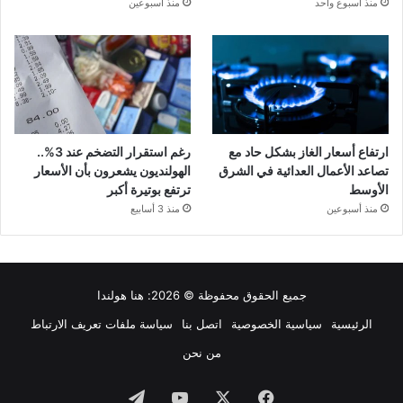
منذ أسبوع واحد
منذ أسبوعين
ارتفاع أسعار الغاز بشكل حاد مع
رغم استقرار التضخم عند 3%..
تصاعد الأعمال العدائية في الشرق
الهولنديون يشعرون بأن الأسعار
الأوسط
ترتفع بوتيرة أكبر
منذ أسبوعين
منذ 3 أسابيع
جميع الحقوق محفوظة © 2026:
هنا هولندا
الرئيسية
سياسية الخصوصية
اتصل بنا
سياسة ملفات تعريف الارتباط
من نحن
فيسبوك
‫X
‫YouTube
تيلقرام