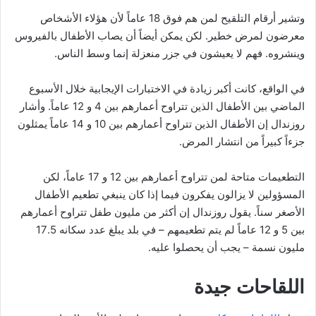
وتشير أرقام التلقيح لمن هم فوق 18 عاماً لأن هؤلاء الأشخاص
معرضون لمرض خطير. لكن يمكن أيضاً أن يصاب الأطفال بالفيروس
وينشروه. فهم لا يعيشون في جزر منعزلة إنما وسط الناس.
في الواقع، كانت أكبر زيادة في الاختبارات الإيجابية خلال الأسبوع
الماضي بين الأطفال الذين تتراوح أعمارهم بين 4 و 12 عاماً. وأشار
روزندال إن الأطفال الذين تتراوح أعمارهم بين 10 و 14 عاماً يمثلون
جزءاً كبيراً من انتشار المرض.
التطعيمات متاحة لمن تتراوح أعمارهم بين 12 و 17 عاماً، لكن
المسؤولين لا يزالون يفكرون فيما إذا كان ينبغي تطعيم الأطفال
الأصغر سناً. يقول روزندال إن أكثر من مليون طفل تتراوح أعمارهم
بين 5 و 12 عاماً لم يتم تطعيمهم – في بلد يبلغ عدد سكانه 17.5
مليون نسمة – يجب أن يحصلوا عليه.
اللقاحات جيدة