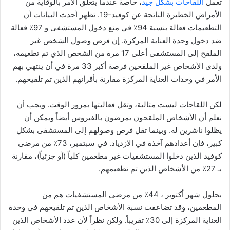
تعمل
اللقاحات بشكل جيد
، خاصة عندما يتعلق الأمر بالوقاية من
الأمراض الخطيرة الناتجة عن كوفيد-19. تظهر أحدث البيانات أن
التطعيمات فعالة بنسبة 94٪ في منع دخول المستشفى و 97٪ فعالة
ضد دخول وحدة العناية المركزة. إن فرص وصول الشخص غير
الملقح إلى المستشفى أعلى 17 مرة من الشخص الذي تم تطعيمه،
ولدى الأشخاص غير الملقحين فرصة أكبر 33 مرة في أن ينتهي بهم
الأمر في وحدات العناية المركزة مقارنة بأقرانهم الذين تم تلقيحهم.
لكن اللقاحات ليست مثالية، وتقل فعاليتها بمرور الوقت. ويجب أن
نعلم أن الأشخاص الملقحون يمرضون بالفيروس أيضاً ويمكن أن
يظلوا ناشرين له. وبينما تقل فرص وصولهم إلى المستشفى بشكل
كبير، فإن أعدادهم آخذة في الازدياد. في سبتمبر، 73٪ من مرضى
كوفيد الذين دخلوا المستشفيات غير مطعمين كلياً (أو جزئياً)، مقارنة
بـ 27٪ من الأشخاص الذين تم تطعيمهم.
بحلول شهر أكتوبر ، 44٪ من مرضى المستشفيات هم من
المطعمين، وقد تضاعفت نسبة الأشخاص الذين تم تلقيحهم في وحدة
العناية المركزة إلى 30٪ تقريباً. ولكن نظراً لأن عدد الأشخاص الذين