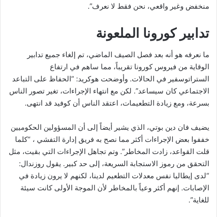
منخفض وغير واقعي، نحن فقط لا نعرف”.
تدابير كورونا الملعونة
ما نعرفه هو أنه بعد فصل الصيف الماضي، تم إلغاء جميع تدابير
الوقاية من فيروس كورونا تقريباً، مما ساهم في ارتفاع
الستراتوسفير في الحالات. وأوضحت هوكريد: “الحفاظ على التباعد
الاجتماعي كان سيساعد”. لكن مع انتهاء الإجراءات، تغير تصور الناس
بسرعة، ومع زيادة التطعيمات، اعتقد الناس أن كوفيد قد انتهى.
يضيف فان دين بوتي، الذي يشير أيضاً إلى أن المسؤولين الحكوميين
خففوا بعض الإجراءات أكثر مما نصح به فريق إدارة التفشي ، “كلما
قلت القواعد، زادت المخاطر”. وتم تجاهل الإجراءات التي بقيت، مثل
التحقق من رموز الاستجابة السريعة، إلى حد كبير. يقول روزندال:
“لدى إيطاليا نفس معدلات التطعيم لدينا، لكنهم لا يرون زيادة في
الإصابات. إنهم أكثر وعياً بالمخاطر لأن الموجة الأولى كانت سيئة
للغاية”.