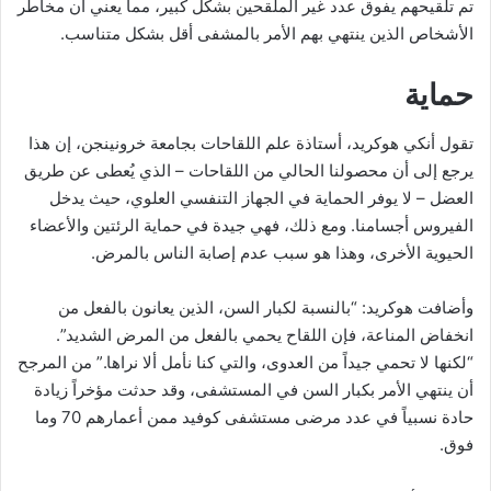
تم تلقيحهم يفوق عدد غير الملقحين بشكل كبير، مما يعني أن مخاطر
الأشخاص الذين ينتهي بهم الأمر بالمشفى أقل بشكل متناسب.
حماية
تقول أنكي هوكريد، أستاذة علم اللقاحات بجامعة خرونينجن، إن هذا
يرجع إلى أن محصولنا الحالي من اللقاحات – الذي يُعطى عن طريق
العضل – لا يوفر الحماية في الجهاز التنفسي العلوي، حيث يدخل
الفيروس أجسامنا. ومع ذلك، فهي جيدة في حماية الرئتين والأعضاء
الحيوية الأخرى، وهذا هو سبب عدم إصابة الناس بالمرض.
وأضافت هوكريد: “بالنسبة لكبار السن، الذين يعانون بالفعل من
انخفاض المناعة، فإن اللقاح يحمي بالفعل من المرض الشديد”.
“لكنها لا تحمي جيداً من العدوى، والتي كنا نأمل ألا نراها.” من المرجح
أن ينتهي الأمر بكبار السن في المستشفى، وقد حدثت مؤخراً زيادة
حادة نسبياً في عدد مرضى مستشفى كوفيد ممن أعمارهم 70 وما
فوق.