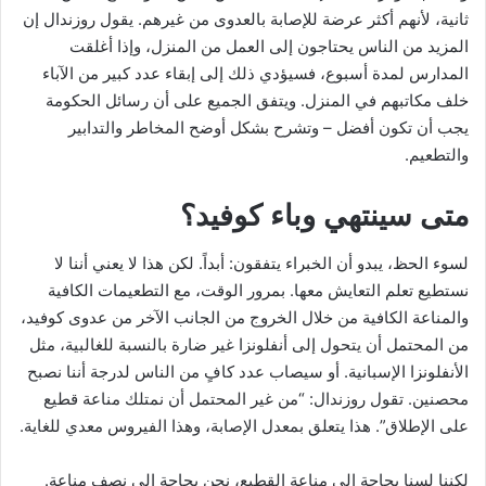
ثانية، لأنهم أكثر عرضة للإصابة بالعدوى من غيرهم. يقول روزندال إن
المزيد من الناس يحتاجون إلى العمل من المنزل، وإذا أغلقت
المدارس لمدة أسبوع، فسيؤدي ذلك إلى إبقاء عدد كبير من الآباء
خلف مكاتبهم في المنزل. ويتفق الجميع على أن رسائل الحكومة
يجب أن تكون أفضل – وتشرح بشكل أوضح المخاطر والتدابير
والتطعيم.
متى سينتهي وباء كوفيد؟
لسوء الحظ، يبدو أن الخبراء يتفقون: أبداً. لكن هذا لا يعني أننا لا
نستطيع تعلم التعايش معها. بمرور الوقت، مع التطعيمات الكافية
والمناعة الكافية من خلال الخروج من الجانب الآخر من عدوى كوفيد،
من المحتمل أن يتحول إلى أنفلونزا غير ضارة بالنسبة للغالبية، مثل
الأنفلونزا الإسبانية. أو سيصاب عدد كافٍ من الناس لدرجة أننا نصبح
محصنين. تقول روزندال: “من غير المحتمل أن نمتلك مناعة قطيع
على الإطلاق”. هذا يتعلق بمعدل الإصابة، وهذا الفيروس معدي للغاية.
لكننا لسنا بحاجة إلى مناعة القطيع، نحن بحاجة إلى نصف مناعة.