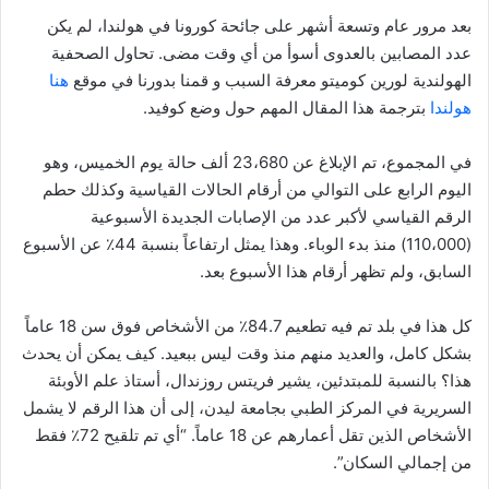
بعد مرور عام وتسعة أشهر على جائحة كورونا في هولندا، لم يكن
عدد المصابين بالعدوى أسوأ من أي وقت مضى. تحاول الصحفية
الهولندية لورين كوميتو معرفة السبب و قمنا بدورنا في موقع
هنا
هولندا
بترجمة هذا المقال المهم حول وضع كوفيد.
في المجموع، تم الإبلاغ عن 23،680 ألف حالة يوم الخميس، وهو
اليوم الرابع على التوالي من أرقام الحالات القياسية وكذلك حطم
الرقم القياسي لأكبر عدد من الإصابات الجديدة الأسبوعية
(110،000) منذ بدء الوباء. وهذا يمثل ارتفاعاً بنسبة 44٪ عن الأسبوع
السابق، ولم تظهر أرقام هذا الأسبوع بعد.
كل هذا في بلد تم فيه تطعيم 84.7٪ من الأشخاص فوق سن 18 عاماً
بشكل كامل، والعديد منهم منذ وقت ليس ببعيد. كيف يمكن أن يحدث
هذا؟ بالنسبة للمبتدئين، يشير فريتس روزندال، أستاذ علم الأوبئة
السريرية في المركز الطبي بجامعة ليدن، إلى أن هذا الرقم لا يشمل
الأشخاص الذين تقل أعمارهم عن 18 عاماً. “أي تم تلقيح 72٪ فقط
من إجمالي السكان”.