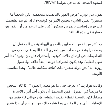
لـمعهد الصحة العامة في هولندا “RIVM”.
يقول دين بوتي: “فرص الفوز باليانصيب منخفضة، لكن شخصاً ما
سيفوز”. نفس الشيء ينطبق الأمر مع كوفيد-19. إذا لم يتم تطعيمك،
فإن فرص إصابتك بالمرض ستكون أكبر. على الرغم من أن الفوز هو
خسارة في هذه الحالة”.
مع أكثر من 1٪ من المصابين بالعدوى الهولندية من المحتمل أن
يصطدموا بشخص مصاب. من المغري إلقاء اللوم على معارضي
التطعيمات في ارتفاع حالات كوفيد. وأستدرك فان دن بوتي: “هذا أمر
سهل للغاية”. وقد يكون لجغرافيا هولندا أيضاً علاقة بها. تقول
روزندال: “نحن دولة صغيرة ذات كثافة سكانية عالية”. وهذا مناسب
للأوبئة.
وقالت هوكريد: “لا نعرف حتى ما هو مصدر العدوى”. إذا كان شخص
ما مريضاً في المنزل، فمن المحتمل أن يكون أحد أفراد الأسرة
مصاباً. لكن بالنسبة لقطاع تقديم الطعام، فإن حوالي 3٪ فقط من
الإصابات تأتي من المقاهي وما شابه ذلك، من الواضح أن هذا تقدير