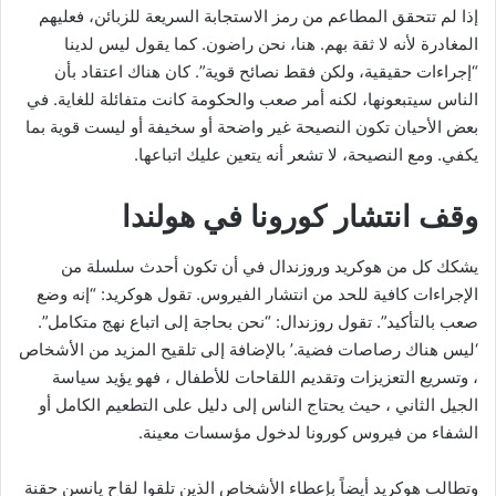
إذا لم تتحقق المطاعم من رمز الاستجابة السريعة للزبائن، فعليهم
المغادرة لأنه لا ثقة بهم. هنا، نحن راضون. كما يقول ليس لدينا
“إجراءات حقيقية، ولكن فقط نصائح قوية”. كان هناك اعتقاد بأن
الناس سيتبعونها، لكنه أمر صعب والحكومة كانت متفائلة للغاية. في
بعض الأحيان تكون النصيحة غير واضحة أو سخيفة أو ليست قوية بما
يكفي. ومع النصيحة، لا تشعر أنه يتعين عليك اتباعها.
وقف انتشار كورونا في هولندا
يشكك كل من هوكريد وروزندال في أن تكون أحدث سلسلة من
الإجراءات كافية للحد من انتشار الفيروس. تقول هوكريد: “إنه وضع
صعب بالتأكيد”. تقول روزندال: “نحن بحاجة إلى اتباع نهج متكامل”.
‘ليس هناك رصاصات فضية.’ بالإضافة إلى تلقيح المزيد من الأشخاص
، وتسريع التعزيزات وتقديم اللقاحات للأطفال ، فهو يؤيد سياسة
الجيل الثاني ، حيث يحتاج الناس إلى دليل على التطعيم الكامل أو
الشفاء من فيروس كورونا لدخول مؤسسات معينة.
وتطالب هوكريد أيضاً بإعطاء الأشخاص الذين تلقوا لقاح يانسن حقنة