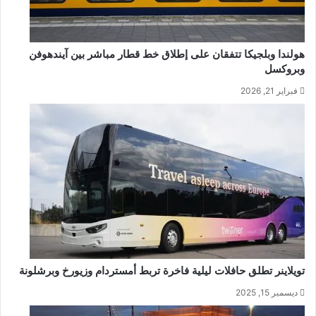
هولندا وبلجيكا تتفقان على إطلاق خط قطار مباشر بين آيندهوفن
وبروكسل
فبراير 21, 2026
تويلاینر تطلق حافلات ليلية فاخرة تربط أمستردام وزيورخ وبرشلونة
ديسمبر 15, 2025