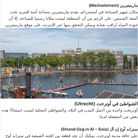
مارينيتيرين (Marineterrein)
مكان شهير للسباحة في أمستردام، يقدم مارينيتيرين مساحة آمنة للتبريد تحت
أشعة الشمس. على الرغم من أن المنطقة ليست مكانا رسميا للسباحة، إلا أن
جودة المياه تُراقب بعناية ويمكن التحقق منها عبر الإنترنت على موقع مارينيتيرين.
الشواطئ في أوترخت (Utrecht)
أوتريخت واحدة من أجمل المدن في البلاد، والشواطئ المحلية ليست استثناءً! هذه
بعض من المفضلة لدينا:
ستراند أوخ إن أل (Strand Oog in Al – Soia)
على حافة مدينة أوترخت، يمكنك أن تجد قطعة من الجنة الصيفية في ستراند أوج