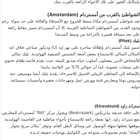
بإمكانك العثور على تلك الأجواء الرائعة بالقرب منك.
الشواطئ بالقرب من أمستردام (Amsterdam)
تعد شواطئ أمستردام مكانا ممتعا للخروج مع الأصدقاء والعائلة على حد سواء. رغم
وجود العديد من الشواطئ الساحلية القريبة، إلا أن أمستردام تتميز بنقاط رائعة
على بعد مسافة قصيرة بالدراجة من وسط المدينة!
بليك (Pllek)
تتميز بليك أمستردام بإطلالة ساحرة على نهر إيه (IJ) وديكور صناعي خلاق. إنه
المكان المثالي للاستمتاع ببعض أشعة الشمس الصيفية الهولندية. بليك مثالي
للأشخاص الذين يفضلون أسلوب حياة صديق للبيئة، حيث يقدم قائمة طعام تحتوي
على منتجات عضوية، كما أن حوالي 75% من القائمة نباتية!
بالإضافة إلى الشاطئ الرملي الجميل للاسترخاء، يقدم بليك أيضا موسيقى حية
ودروس يوغا ومعارض فنية وورش عمل ومهرجانات صغيرة وأمسيات سينمائية
دولية.
ستراند زاود (Strandzuid)
على حافة حديقة بياتريكس (Beatrixpark) وبجوار مركز ”RAI” أمستردام للمعارض،
يقع ستراند زاود. إنها نقطة رائعة للاستمتاع بأجواء شاطئية في العاصمة الهولندية.
موقعها يجعلها سهلة الوصول عبر وسائل النقل العام، وتوفر “مكان مريح بجوار
المياه” يقدم مجموعات متنوعة من الكوكتيل ووجبات خفيفة لذيذة.