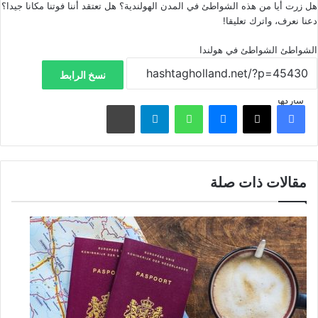
هل زرت أيا من هذه الشواطئ في المدن الهولندية؟ هل تعتقد أننا فوتنا مكانا جيدا؟
دعنا نعرف، واترك تعليقا!
الشواطئ
الشواطئ في هولندا
نسخ الرابط
شاركها
فيسبوك
‫X
ماسنجر
واتساب
تيلقرام
مشاركة عبر البريد
مقالات ذات صلة