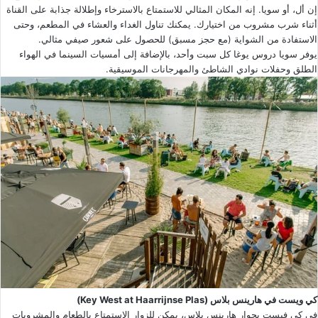
إن أل، أو سويا. إنه المكان المثالي للاستمتاع بالاسترخاء وإطلالة جذابة على القناة
أثناء شرب مشروب من اختيارك. يمكنك تناول الغداء والعشاء في المطعم، وحتى
الاستفادة من الشواية (مع حجز مسبق) للحصول على شعور صيفي مثالي.
يوفر سويا دروس يوغا كل سبت وأحد، بالإضافة إلى أمسيات السينما في الهواء
الطلق وحفلات نوادي الشاطئ والمهرجانات الموسيقية.
كي ويست في هارينس بلاس (Key West at Haarrijnse Plas)
في كي فيست بجوار هارينس بلاس، يمكن للزوار الاستمتاع بالطعام والمشروبات