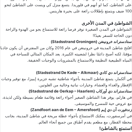
على الشاطئ، كما لو أنهم في فلوريدا. يتسع منزل كي ويست على الشاطئ لنحو
100 ضيف ويتمتع بإطلالات رائعة على بحيرة هارينس.
الشواطئ في المدن الأخرى
الشواطئ في المدن الصغيرة توفر فرصا رائعة للاستمتاع بجو من الهدوء والراحة
دون الحاجة للسفر بعيدًا!
ستادستراند خرونينغن (Stadsstrand Groningen)
افتُتح شاطئ المدينة في خرونينغن في عام 2016 وكان من المفترض أن يكون جاذبا
مؤقتا، لكنه أصبح دائمًا نظرا لشعبيته الكبيرة. يعد المكان المثالي للسباحة في
المياه الطبيعية النظيفة والاستمتاع بالمشروبات والوجبات الخفيفة.
ستادستراند دي كادي (Stadsstrand De Kade – Alkmaar)
في ألكمار، يتمتع شاطئ المدينة بأجواء شاطئية تشبه جزيرة إيبيزا، مع توفير وجبات
الإفطار والغداء والعشاء، وخيارات نباتية وخالية من الغلوتين.
ستادستراند دي أوركاب (Stadsstrand de Oerkap – Haarlem)
في هارلم، يوفر هذا الشاطئ الصغير أجواء رائعة وقائمة طعام بسيطة ولكن لذيذة،
مع عروض حية للمسرح والموسيقى.
زندفورت آن دي إيم (Zandfoort aan de Eem – Amersfoort)
في آمرسفورت، يمكنك الاستمتاع بأجواء عطلة مريحة في شاطئ المدينة، بجانب
محطة القطار، مع مطعم يقدم أطباق من جميع أنحاء العالم.
استمتع بالشاطئ!