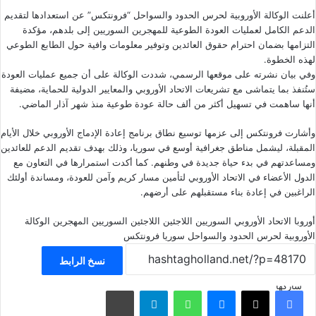
أعلنت الوكالة الأوروبية لحرس الحدود والسواحل “فرونتكس” عن استعدادها لتقديم
الدعم الكامل لعمليات العودة الطوعية للمهجرين السوريين إلى بلدهم، مؤكدة
التزامها بضمان احترام حقوق العائدين وتوفير معلومات وافية حول الطابع الطوعي
لهذه الخطوة.
وفي بيان نشرته على موقعها الرسمي، شددت الوكالة على أن جميع عمليات العودة
ستُنفذ بما يتماشى مع تشريعات الاتحاد الأوروبي والمعايير الدولية للحماية، مضيفة
أنها ساهمت في تسهيل أكثر من ألف حالة عودة طوعية منذ شهر آذار الماضي.
وأشارت فرونتكس إلى عزمها توسيع نطاق برنامج إعادة الإدماج الأوروبي خلال الأيام
المقبلة، ليشمل مناطق جغرافية أوسع في سوريا، وذلك بهدف تقديم الدعم للعائدين
ومساعدتهم في بدء حياة جديدة في وطنهم. كما أكدت استمرارها في التعاون مع
الدول الأعضاء في الاتحاد الأوروبي لتأمين مسار كريم وآمن للعودة، ومساندة أولئك
الراغبين في إعادة بناء مستقبلهم على أرضهم.
أوروبا
الاتحاد الأوروبي
السوريين
اللاجئين
اللاجئين السوريين
المهجرين
الوكالة
الأوروبية لحرس الحدود والسواحل
سوريا
فرونتكس
نسخ الرابط
شاركها
فيسبوك
‫X
ماسنجر
واتساب
تيلقرام
مشاركة عبر البريد