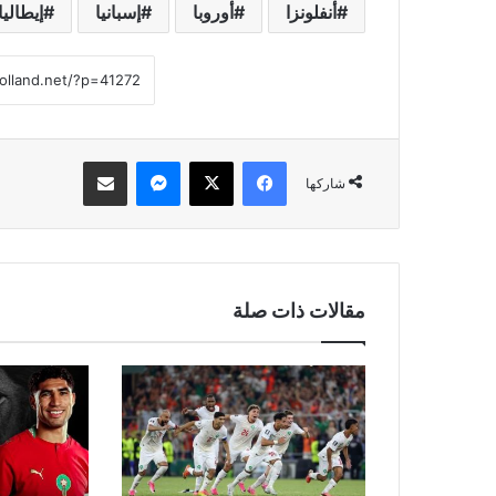
أنفلونزا
أوروبا
إسبانيا
إيطاليا
فيسبوك
‫X
ماسنجر
مشاركة عبر البريد
شاركها
مقالات ذات صلة