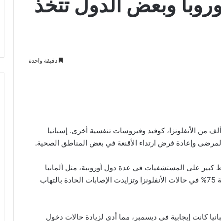
وروبا وبعض الدول تتخذ
دقيقة واحدة
تألف من الأنفلونزا، كوفيد وفيروسات تنفسية أخرى. إسبانيا
المرضى وإعادة فرض ارتداء الأقنعة في بعض المناطق الصحية.
ط كبير على المستشفيات في عدة دول أوروبية، مثل ألمانيا
وفرنسا والمملكة المتحدة. إسبانيا سجلت ارتفاعا بنسبة 75% في حالات الأنفلونزا وتزايدت الإصابات الحادة بالتهاب
انيا كانت إيجابية في ديسمبر، مما أدى لزيادة حالات دخول