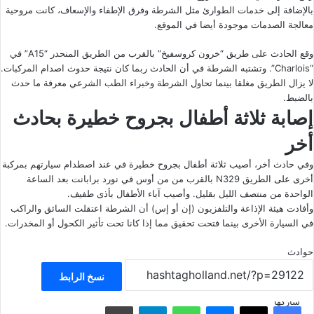
بالإضافة إلى خدمات الطوارئ مثل الشرطة وفرق الإطفاء والإسعاف، كانت مروحية
معالجة الصدمات موجودة أيضا في الموقع.
وقع
الحادث
على طريق “خرون كروسفيخ” بالقرب من الطريق المنحدر “A15” في
“Charlois”. وتشتبه الشرطة في أن الحادث ربما كان نتيجة حدوث اصدام المركبات.
لا يزال الطريق مغلقا بينما تحاول الشرطة وخبراء الطب الشرعي معرفة ما حدث
بالضبط.
إصابة ثلاثة أطفال بجروح خطيرة بحادث
أخر
وفي حادث أخر، أصيب ثلاثة أطفال بجروح خطيرة في عند اصطدام سيارتهم بمركبة
أخرى على الطريق N329 بالقرب من من أوس في نورد برابانت بعد الساعة
الواحدة من منتصف الليل بقليل. وأصيب آباء الأطفال بأذى طفيف.
وأفادت هيئة الإذاعة والتلفزيون (إن أو إس) أن الشرطة اعتقلت السائق والراكب
في السيارة الأخرى بينما فتحت تحقيق مما إذا كانا تحت تأثير الكحول أو المخدرات.
حوادث
نسخ الرابط
شاركها
فيسبوك
‫X
ماسنجر
واتساب
تيلقرام
مشاركة عبر البريد