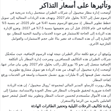
وتأثيرها على أسعار التذاكر
أوضحت إدارة مطار سخيبول أن شركات الطيران ستتحمل زيادة تدريجية في
الرسوم تصل إلى 37% بحلول عام 2027. وتهدف هذه الزيادات المتتالية إلى تمويل
خطط تطوير المطار. إذ سترتفع الرسوم بنسبة 41% في عام 2025، ثم بنسبة 5%
إضافية في عام 2026، قبل أن يتم تخفيضها بنسبة 7.5% في 2027. وتعزو الإدارة
هذه الزيادة إلى الحاجة للاستثمار في جودة الخدمات والبنية التحتية للمطار، مع
الإشارة إلى أن هذه المعدلات قد تتغير بناءً على حجم الاستثمارات والعوامل
الخارجية الأخرى.
ويُتوقع أن ترتفع تكلفة تذاكر الطيران نتيجة لهذه الرسوم الإضافية، حيث ستُحمِّل
شركات الطيران هذه التكاليف للمسافرين. وصرحت إدارة المطار بأن التكلفة
الإضافية ستصل إلى نحو 15 يورو لكل راكب بحلول عام 2027. وفي بيان صادر عنها،
أوضحت إدارة سخيبول أن الهدف من هذه الزيادة هو تمويل مشاريع تطويرية
ضخمة، تصل قيمتها إلى 6 مليارات يورو، تشمل تحسينات واسعة في الخدمات ورفع
كفاءة المطار.
وقال روبرت كارساو، المدير المالي لمجموعة “رويال سخيبول”، إن هذه الزيادة
الحادة ضرورية لتحقيق طموحات المطار في مجال الجودة والاستدامة، مشيرًا إلى
أن هذه الأموال ستُستخدم لتحسين خدمات المطار وتطوير بيئة العمل ليشعر جميع
العاملين بالمزيد من الرضا والاستقرار.
زيادة تكاليف الرحلات الليلية وتحفيز الطائرات الهادئة