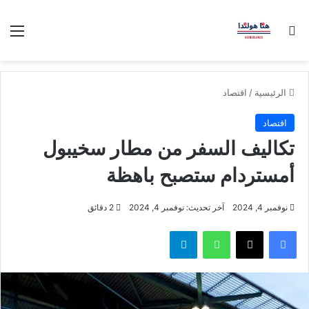
بحث عن
الق
الرئيسية
/
اقتصاد
اقتصاد
تكاليف السفر من مطار سخيبول
أمستردام ستصبح باهظة
نوفمبر 4, 2024
آخر تحديث: نوفمبر 4, 2024
2 دقائق
فيسبوك
‫X
واتساب
تيلقرام