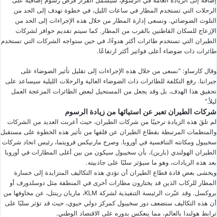
إضافة إلى الزيادة العامة في الرسوم، سيشمل القرار فرض رسوم إضافية على
الرحلات التي تستخدم المطار في ساعات الليل، في خطوة تهدف إلى الحد من
التلوث الضوضائي. وتسعى إدارة المطار من خلال هذه الإجراءات إلى الحد من
الإزعاج للسكان القاطنين بالقرب من المطار. كما سيتم تقديم حوافز لشركات
الطيران التي تستخدم طائرات أكثر هدوءًا، في حين ستواجه الشركات التي تستخدم
طائرات ذات ضوضاء أعلى فواتير أكثر ارتفاعًا.
وقال كارساو: “نسعى من خلال هذه الإجراءات إلى تقليل تأثير الضوضاء على
جيراننا. رفع التكلفة للطائرات ذات الضوضاء العالية والرحلات الليلية سيساعد على
تحقيق هذا الهدف، بل وقد يجعل من المستحيل لبعض الطائرات المزعجة العمل
ليلاً.”
شركات الطيران تعبر عن استيائها من زيادة الرسوم
لم تلقَ هذه الزيادة ترحيبًا من شركات الطيران، حيث أعربت العديد من الشركات
والمنظمات المرتبطة بقطاع الطيران عن قلقها من تأثير هذه الخطوة على مستقبل
سخيبول ومكانته التنافسية في أوروبا. وصرح مارنيكس فرويتما، رئيس اتحاد شركات
الطيران الهولندي (بارين)، بأن سخيبول سيكون من بين أغلى المطارات في أوروبا
بعد هذه الزيادات، وهو ما سيؤثر سلبًا على جاذبيته.
ويخشى بعض قادة قطاع الطيران أن تؤدي هذه التكاليف المتزايدة إلى خسارة
المطار للركاب الذين قد يختارون مطارات أخرى في المنطقة مثل دوسلدورف أو
بروكسل. وقد عبّرت الرئيسة التنفيذية لشركة KLM، ماريان رينتل، عن مخاوفها من
أن هذه التكاليف ستضعف دور سخيبول كمركز دولي حيوي، حيث قد تؤثر سلبًا على
ترابط هولندا بالعالم، مما ينعكس بدوره على الاقتصاد الوطني.