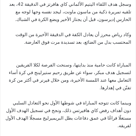
وسجل هدف اللقاء اليتيم الألماني كاي هافرتز في الدقيقة 42، بعد
تلقيه تمريرة ذكية من ماسون ماونت، ليجد نفسه وجها لوجه مع
الحارس إديرسون، قبل أن يجتاز الأخير ويضع الكرة في الشباك.
وكاد رياض محرز أن يعادل الكفة في الدقيقة الأخيرة من الوقت
المحتسب بدل من الضائع، بعد تسديدة مرت فوق العارضة.
المباراة كانت حامية منذ بدايتها، وسنحت الفرصة لكلا الفريقين
لتسجيل هدف مبكر، سواء عن طريق رحيم ستيرلينج في كرة أساء
التعامل معها عند اللمسة الأخيرة، ومن خلال فيرنر في أكثر من كرة
تفنّن في إهدارها.
وبينما كانت تتوجه المباراة في شوطها الأول نحو التعادل السلبي
دون أهداف رفض كاي هافيرتس ذلك، ونجح في تسجيل الهدف الأول
مستغلًا فراغًا في عمق دفاعات بطل البريميرليج مسجلًا الهدف الأول
لفريقه.