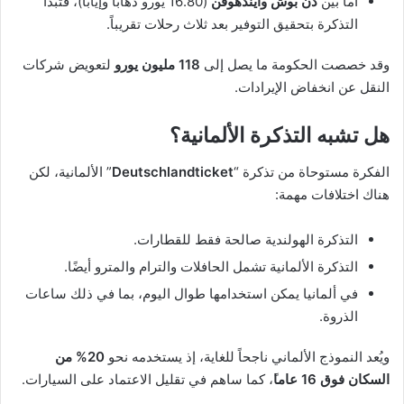
أما بين
دن بوش وآيندهوفن
(16.80 يورو ذهاباً وإياباً)، فتبدأ
التذكرة بتحقيق التوفير بعد ثلاث رحلات تقريباً.
وقد خصصت الحكومة ما يصل إلى
118 مليون يورو
لتعويض شركات
النقل عن انخفاض الإيرادات.
هل تشبه التذكرة الألمانية؟
الفكرة مستوحاة من تذكرة “
Deutschlandticket
” الألمانية، لكن
هناك اختلافات مهمة:
التذكرة الهولندية صالحة فقط للقطارات.
التذكرة الألمانية تشمل الحافلات والترام والمترو أيضًا.
في ألمانيا يمكن استخدامها طوال اليوم، بما في ذلك ساعات
الذروة.
ويُعد النموذج الألماني ناجحاً للغاية، إذ يستخدمه نحو
20% من
السكان فوق 16 عاما
ً، كما ساهم في تقليل الاعتماد على السيارات.