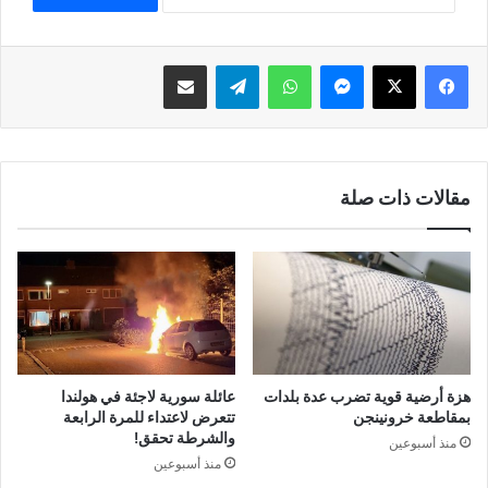
فيسبوك
‫X
ماسنجر
واتساب
تيلقرام
مشاركة عبر البريد
مقالات ذات صلة
هزة أرضية قوية تضرب عدة بلدات
عائلة سورية لاجئة في هولندا
بمقاطعة خرونينجن
تتعرض لاعتداء للمرة الرابعة
والشرطة تحقق!
منذ أسبوعين
منذ أسبوعين