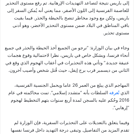
إلى باريس نتيجة لتصاعد التهديدات الإرهابية. تم رفع مستوى التحذير
للعاصمة الفرنسية إلى اللون الأصفر، مما يعني أنه يُمكن السفر إلى
باريس، ولكن مع وجود مخاطر تنصح بالحيطة والحذر. فيما بقيت
باقي المناطق في البلاد ضمن مستوى التحذير الأخضر، وهو أدنى
مستوى تحذير.
وجاء في بيان الوزارة: “نرجو من الجميع أخذ الحيطة والحذر في جميع
أنحاء فرنسا، وبشكل خاص في باريس، نظرا لاحتمالية وقوع هجمات
عنيفة جديدة.” وتأتي هذه التحذيرات في أعقاب الهجوم الذي وقع في
الثاني من ديسمبر قرب برج إيفل، حيث قُتل شخص وأصيب آخرون.
المهاجم الذي يبلغ من العمر 26 عاما ويحمل الجنسية الفرنسية،
الذي
تُعرفه
السلطات بأنه “متشدد إسلامي”. تمت محاكمته في عام
2016 وحُكم عليه بالسجن لمدة أربع سنوات بتهم التخطيط لهجوم
“إرهابي”.
وفيما يتعلق بالتعديلات على التحذيرات السفرية، فإن الوزارة لم
تقدم المزيد من التفاصيل. وتبقى درجة التهديد داخل فرنسا نفسها