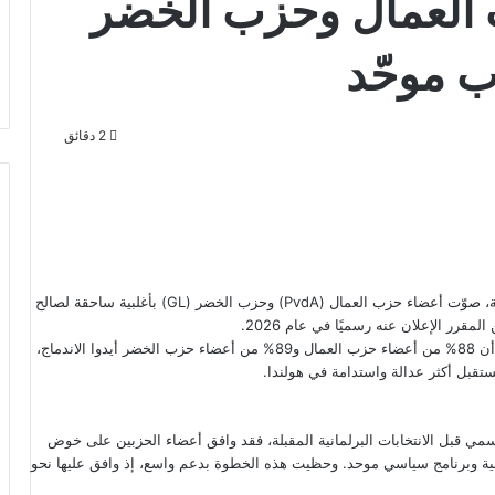
 العمال وحزب الخضر
 موحّد
2 دقائق
في خطوة تاريخية تعكس تحوّلا كبيرا في الخارطة السياسية الهولندية، صوّت أعضاء حزب العمال (PvdA) وحزب الخضر (GL) بأغلبية ساحقة لصالح
رر الإعلان عنه رسميًا في عام 2026.
وأظهرت نتائج الاستفتاء الإلكتروني، الذي أُجري بين أعضاء الحزبين، أن 88% من أعضاء حزب العمال و89% من أعضاء حزب الخضر أيدوا الاندماج،
قبل أكثر عدالة واستدامة في هولندا.
ي قبل الانتخابات البرلمانية المقبلة، فقد وافق أعضاء الحزبين على خوض
، المقررة في 29 أكتوبر 2025، بقائمة انتخابية وبرنامج سياسي موحد. وحظيت هذه الخطوة بدعم واسع، إذ وافق عليها نحو