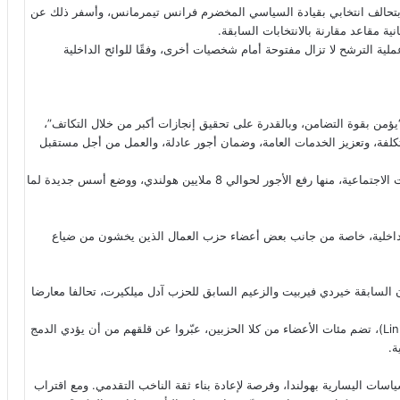
ان الحزبان قد خاضا الانتخابات البرلمانية الماضية في عام 2023 بتحالف انتخابي بقيادة السياسي المخضرم فرانس تيمرمانس، وأسفر ذلك عن
لية الترشح لا تزال مفتوحة أمام شخصيات أخرى، وفقًا للوائح الداخلية
يؤمن بقوة التضامن، وبالقدرة على تحقيق إنجازات أكبر من خلال التكاتف”،
كلفة، وتعزيز الخدمات العامة، وضمان أجور عادلة، والعمل من أجل مستقبل
وكان تيمرمانس قد دعا في الأشهر الأخيرة إلى سلسلة من المبادرات الاجتماعية، منها رفع الأجور لحوالي 8 ملايين هولندي، ووضع أسس جديدة لما
رضة داخلية، خاصة من جانب بعض أعضاء حزب العمال الذين يخشون من ضياع
 السابقة خيردي فيربيت والزعيم السابق للحزب آدل ميلكيرت، تحالفا معارضا
كما ظهرت مجموعة معارضة أخرى تُدعى “لينكس بوفن” (LinksBoven)، تضم مئات الأعضاء من كلا الحزبين، عبّروا عن قلقهم من أن يؤدي الدمج
ة.
ات اليسارية بهولندا، وفرصة لإعادة بناء ثقة الناخب التقدمي. ومع اقتراب