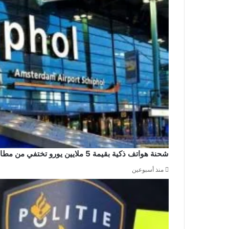
شحنة هواتف ذكية بقيمة 5 ملايين يورو تختفي من مطار سخيبول والشرطة تشن حملة اعتقالات
منذ أسبوعين