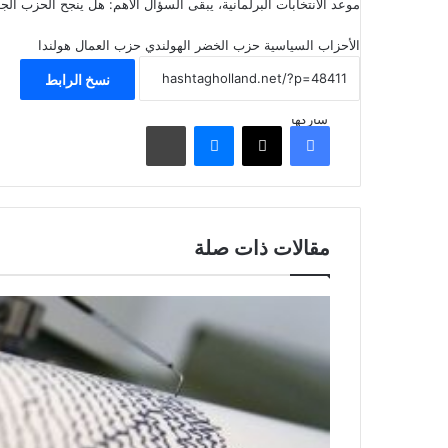
موعد الانتخابات البرلمانية، يبقى السؤال الأهم: هل ينجح الحزب الج
الأحزاب السياسية
حزب الخضر الهولندي
حزب العمال
هولندا
نسخ الرابط
شاركها
فيسبوك
‫X
ماسنجر
مشاركة عبر البريد
مقالات ذات صلة