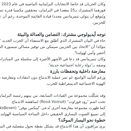
وك
فوزهما المشترك بـ25 مقعدا في البرلمان، محققين مكسبا قدره ثمانية مقاعد مقارنة بالانتخابات السابقة.
ويُتوقع أن يتولى تيمرمانس مجددا قيادة القائمة الموحدة، رغم أن عم
للحزبين.
توجه أيديولوجي مشترك: التضامن والعدالة والبيئة
جاء في البيان المشترك الذي أطلق مع الاستفتاء أن الحزب الجديد “
مؤكدا أن “الاتحاد بين الحزبين سيمكن من توفير مساكن ميسورة الت
أخضر وآمن لهولندا”.
وصفه بـ”دولة رعاية اجتماعية حديثة”.
معارضة داخلية وتحفظات بارزة
ورغم التأييد الواسع، لم تمر عملية الاندماج دون انتقادات ومعا
الهوية الاجتماعية الديمقراطية للحزب.
وقد شكّلت مجموعة من القيادات السابقة، من بينهم رئيسة البرلمان
تحت اسم “رود فوراوت” (Rood Vooruit) لمناهضة الاندماج.
إلى تمييع الصوت اليساري الحقيقي داخل الساحة السياسية الهولندي
خطوة نحو اليسار الموحّد؟
يرى مراقبون أن هذا الاندماج قد يشكل نقطة تحول مفصلية في السياس