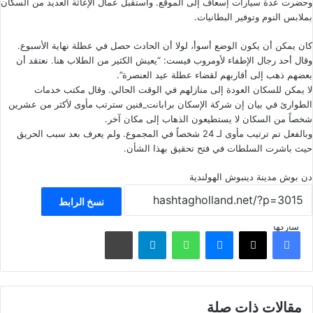
وحضرت عدة سيارات إسعاف إلى الموقع. واستقبل عمال الإغاثة العديد من السكان
بملابس النوم وتوفير البطانيات.
كان يمكن أن يكون الوضع أسوأ، لولا أن الحادث حصل في عطلة نهاية الأسبوع.
وقال أحد رجال الإطفاء لأومروب فيست: “يعيش الكثير من الطلاب هنا. نعتقد أن
بعضهم ذهب إلى أقاربهم لقضاء عطلة عيد العنصرة”.
لا يمكن للسكان العودة إلى منازلهم في الوقت الحالي. وقال مكتب خدمات
الطوارئ في بيان إن شركة الإسكان برابانت_فنين سترتب مأوى لأكثر من عشرين
شخصاً من السكان لا يستطيعون الذهاب إلى مكان آخر.
وبالفعل تم ترتيب مأوى لـ 24 شخصاً في المجموع. ولم يعرف بعد سبب الحريق
حيث باشرت السلطات في فتح تحقيق بهذا الشأن.
دن بوش
مدينة دينبوش الهولندية
نسخ الرابط
شاركها
فيسبوك
‫X
ماسنجر
واتساب
تيلقرام
مشاركة عبر البريد
مقالات ذات صلة