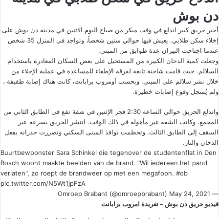
دن بوش
أجبر حريق كبير اندلع في وقت مبكر من صباح اليوم الاثنين في مدينة دن بوش على
إخلاء سكن طلابي. يعيش فيها حوالي ستين شخصاً، وتواجد في المنزل 35 شخص
عندما اجتاحت النيران عدة طوابق من المبنى.
وجعلت كمية الدخان الكبيرة من المستحيل على بعض السكان المغادرة باستخدام
السلالم. حيث قامت شاحنة تابعة لفرقة الإطفاء للمساعدة في عملية الإخلاء من
خلال نشر سلالم على المبنى. وبحسب أومروب برابانت، كانت هناك إصابة طفيفة ،
ولم يُسجل وقوع إصابات خطيرة.
واندلع الحريق حوالي الساعة 2:30 فجر الإثنين في شقة تقع في الطابق الثاني من
المجمع. وكانت الشقة غير مأهولة في ذلك الوقت. انتشر الحريق بسرعة عبر
السقف إلى الطابق الثالث. وتحطمت نوافذ المبنى السكني وتضررت جدرانه بفعل
الدخان والنار.
Buurtbewoonster Sara Schinkel die tegenover de studentenflat in Den
Bosch woont maakte beelden van de brand. "Wil iedereen het pand
verlaten", zo roept de brandweer op met een megafoon.
#ob
pic.twitter.com/N5Wt1jpFzA
May 24, 2021
— Omroep Brabant (@omroepbrabant)
فيديو حريق دن بوش – تغريدة امروب برابانت