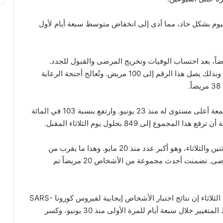
م بشكل حاد، مما أدى إلى انخفاض متوسط ​​سبعة أيام لأول
إجمالي المقبولين في المستشفى حالياً 54 مريضاً، بعد احتساب الوفيات وتخريج المرضى والقبول للجدد.
وشمل ذلك ارتفاع قدره 16 مريضاً في العناية المركزة، وبذلك يصل هذا الرقم إلى 100 مريض. وتُعالج أجنحة الرعاية
بينما بلغ إجمالي عدد االمقبولين في المستشفيات مجتمعة أعلى مستوى له منذ 23 يونيو. وارتفع بنسبة 103 في المائة
 إلى 849 بحلول يوم الثلاثاء المقبل.
استقبلت المستشفيات 96 مريضاً بالمرض بين ظهر الاثنين والثلاثاء، وهو أكبر عدد منذ 20 مايو. وهذا ما يقرب من
ضعف المعدل المتغير البالغ 53 حالة دخول يومية للمرضى. تضمنت أحدث مجموعة من الأشخاص 20 مريضاً تم
في غضون ذلك، قال المعهد الوطني للصحة العامة يوم الثلاثاء إن نتائج اختبار الأشخاص إيجابية لفيروس كورونا SARS-
CoV-2 بلغت 6823 مرة أخرى. وهذا انخفاض المتوسط ​المتغيير خلال سبعة أيام للمرة الأولى منذ 30 يونيو، وكسر