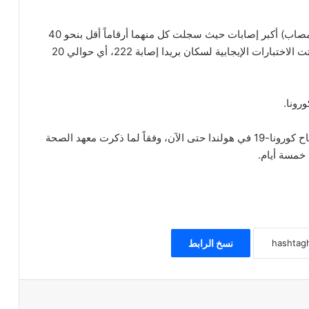
وسجلت مدن أمستردام (582 مصاب) وروتردام (372 مصاب) أكبر إصابات حيث سجلت كل منهما أرقاماً أقل بنحو 40
في المائة من متوسطاتها الخاصة. من ناحية أخرى ، أثبتت الاختبارات الإيجابية لسكان بريدا إصابة 222، أي حوالي 20
وأستخدمت مراكز اللقاح أكثر من 19.2 مليون جرعة لقاح كورونا-19 في هولندا حتى الآن، وفقاً لما ذكرت معهد الصحة
نسخ الرابط