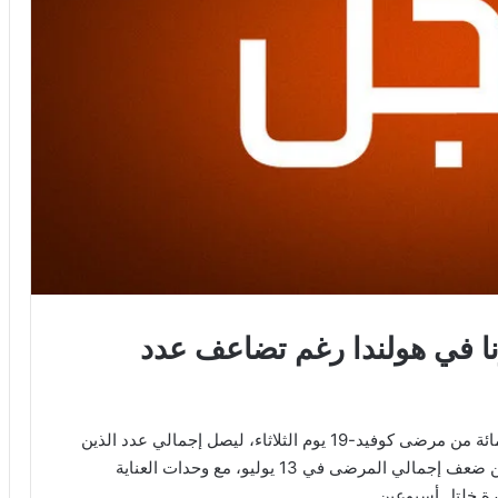
ا في هولندا رغم تضاعف عدد
عالجت المستشفيات الهولندية ارتفاع نسبته 15 في المائة من مرضى كوفيد-19 يوم الثلاثاء، ليصل إجمالي عدد الذين
يتلقون علاجهم بالمستشفيات 415 مريض. وهذا أكثر من ضعف إجمالي المرضى في 13 يوليو، مع وحدات العناية