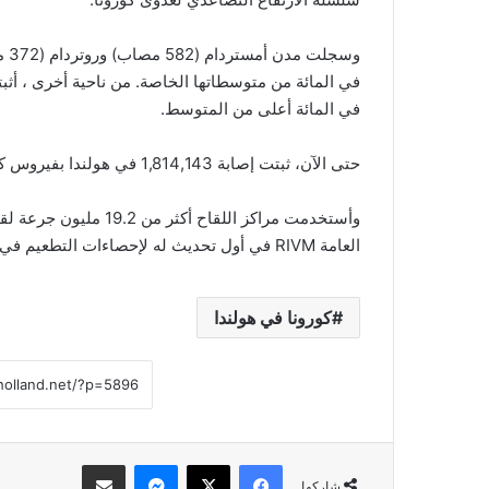
في المائة أعلى من المتوسط.
حتى الآن، ثبتت إصابة 1,814,143 في هولندا بفيروس كورونا.
العامة RIVM في أول تحديث له لإحصاءات التطعيم في خمسة أيام.
كورونا في هولندا
فيسبوك
‫X
ماسنجر
مشاركة عبر البريد
شاركها