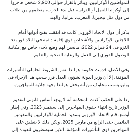
للمواطنين الأوكرانيين. ويتأثر بالقرار حوالي 2,900 شخص هاجروا
إلى أوكرانيا للعمل أو الدراسة قبل بدء الحرب، معظمهم من طلاب
من دول مثل نيجيريا، المغرب، تنزانيا، والهند.
يذكر أن دول الاتحاد الأوروبي كانت قد اتفقت بفتح أبوابها أمام
اللاجئين الأوكرانيين والأشخاص ذوي إقامة دائمة في البلاد فور بدء
الغزو في 24 فبراير 2022، مانحين لهم وضع لاجئ خاص مع إمكانية
الوصول الفوري إلى العمل والرعاية الصحية والتعليم.
وفي الأصل، قدمت حكومة هولندا نفس الشروط لحاملي التأشيرات
المؤقتة، إلا أن وزير الدولة لشؤون العدل قرر سحب هذا الإجراء في
يوليو بسبب مخاوف من أنه يجعل هولندا وجهة جاذبة للمهاجرين.
ردا على الحكم، أكدت المحكمة أنه لا يوجد أساس قانوني لتقديم
الوزير تاريخ انتهاء حقوق المهاجرين إلى سبتمبر 2023. وفي إطار
أوسع، قام الاتحاد الأوروبي بتمديد الحماية للأوكرانيين والمقيمين
الدائمين حتى الرابع من مارس 2025، ولكن ذلك لا ينطبق على
المهاجرين ذوي التأشيرات المؤقتة، الذين سيضطرون للعودة إلى