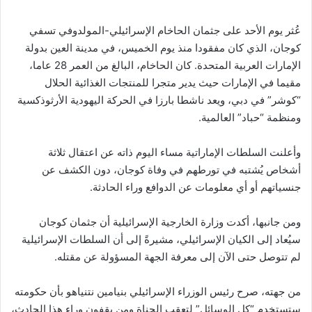
عُثر يوم الأحد على جثمان الحاخام الإسرائيلي-المولدوفي تسفي
كوجان، الذي كان مفقودا منذ يوم الخميس، في مدينة العين بدولة
الإمارات العربية المتحدة. كان الحاخام، البالغ من العمر 28 عاما،
مقيما في الإمارات حيث يدير متجرا للمنتجات الغذائية الحلال
“كوشر” في دبي، ويعد ناشطا بارزا في الحركة اليهودية الأرثوذكسية
ومنظمة “حباد” العالمية.
وأعلنت السلطات الإماراتية مساء اليوم ذاته عن اعتقال ثلاثة
أشخاص يُشتبه في تورطهم في وفاة كوجان، دون الكشف عن
جنسياتهم أو أي معلومات عن الدوافع وراء الحادثة.
ومن جانبها، أكدت وزارة الخارجية الإسرائيلية أن جثمان كوجان
سيُعاد إلى الكيان الإسرائيلي، مشيرةً إلى أن السلطات الإسرائيلية
لم تتوصل حتى الآن إلى معرفة الجهة المسؤولة عن مقتله.
من جهته، صرح رئيس الوزراء الإسرائيلي بنيامين نتنياهو بأن حكومته
ستستخدم “كل الوسائل” لتعقب الجناة ومن يقفون وراء هذا الحادث،