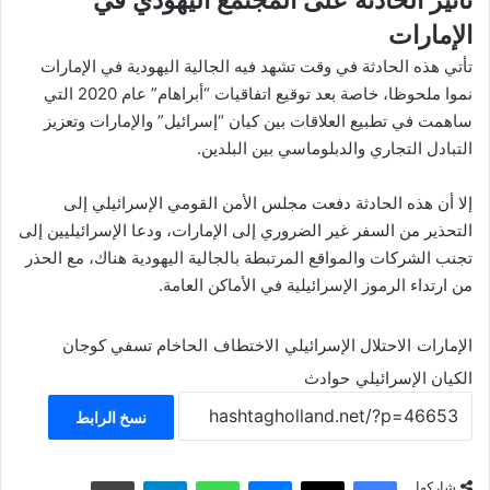
تأثير الحادثة على المجتمع اليهودي في
الإمارات
تأتي هذه الحادثة في وقت تشهد فيه الجالية اليهودية في الإمارات
نموا ملحوظا، خاصة بعد توقيع اتفاقيات “أبراهام” عام 2020 التي
ساهمت في تطبيع العلاقات بين كيان “إسرائيل” والإمارات وتعزيز
التبادل التجاري والدبلوماسي بين البلدين.
إلا أن هذه الحادثة دفعت مجلس الأمن القومي الإسرائيلي إلى
التحذير من السفر غير الضروري إلى الإمارات، ودعا الإسرائيليين إلى
تجنب الشركات والمواقع المرتبطة بالجالية اليهودية هناك، مع الحذر
من ارتداء الرموز الإسرائيلية في الأماكن العامة.
الإمارات
الاحتلال الإسرائيلي
الاختطاف
الحاخام تسفي كوجان
الكيان الإسرائيلي
حوادث
نسخ الرابط
فيسبوك
‫X
ماسنجر
واتساب
تيلقرام
مشاركة عبر البريد
شاركها