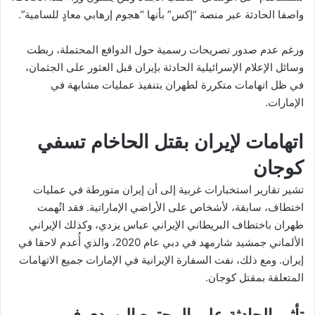
واصفا الحادثة عبر منصة “إكس” بأنها “هجوم إرهابي معادٍ للسامية”.
ورغم عدم صدور تصريحات رسمية حول الدوافع المحتملة، ربطت
وسائل الإعلام الإسرائيلية الحادثة بإيران قبل العثور على الجثمان،
في ظل اتهامات متكررة لطهران بتنفيذ عمليات مشابهة في
الإمارات.
اتهامات لإيران
بقتل الحاخام تسفي
كوجان
تشير تقارير استخبارات غربية إلى أن إيران متورطة في عمليات
اختطاف، سابقة، لأشخاص على الأراضي الإماراتية. فقد اتُهمت
طهران باختطاف البريطاني الإيراني عباس يزدي، وكذلك الإيراني
الألماني جمشيد شارمهد في دبي عام 2020، والذي أُعدم لاحقا في
إيران. ومع ذلك، نفت السفارة الإيرانية في الإمارات جميع الاتهامات
المتعلقة بمقتل كوجان.