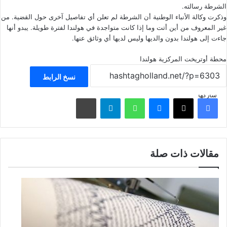
الشرطة رسالته.
وذكرت وكالة الأنباء الوطنية أن الشرطة لم تعلن أي تفاصيل آخرى حول القضية. من
غير المعروف من أين أتت وما إذا كانت متواجدة في هولندا لفترة طويلة. يبدو أنها
جاءت إلى هولندا بدون والديها وليس لديها أي وثائق عنها.
محطة أوتريخت المركزية
هولندا
نسخ الرابط
شاركها
فيسبوك
‫X
ماسنجر
واتساب
تيلقرام
مشاركة عبر البريد
مقالات ذات صلة