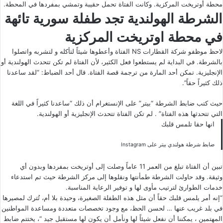
محطة أوتريخت المركزية. وكانت الفتاة تحمل حقيبة وتمشي بمفردها في المحطة.
الشرطة الهولندية تجد طفلة سورية تائهة
في محطة اوتريخت المركزية
لاحظ موظفو شركة القطارات NS الفتاة وأعطوها شيئاً لتأكله و لتشربه واتصلوا
بالشرطة. في البداية لم يستطعوا فعل الكثير، لأن الفتاة لم تكن تتحدث الهولندية أو
الإنجليزية. تمكن أحد المارة من ترجمة قصة الفتاة. قال أحد الضباط: “لقد ساعدنا
ذلك كثيراً حقاً”.
حيث كتب ضابط الشرطة “بيتر”
على الإنستغرام
أن ذلك “ساعدنا كثيراً في اللغة
التي تتحدثها هذه الفتاة” . لم تكن الفتاة تتحدث الإنجليزية أو الهولندية.
انها حقا تلمس قلبك
ضابط شرطة هولندي بيتر على Instagram
تبين أن الفتاة تبلغ من العمر 11 عاماً وصلت إلى أوتريخت بمفردها وبدون أي
وثيقة. وقد حاولت الشرطة طمأنتها ونقلوها إلى مركز الشرطة حيث تم استدعاء
خدمات الطوارئ لترتيب مأوى لها و توفير الرعاية المناسبة.
“إنه أمر يلمس قلبك حقاً أن مثل هذه الطفلة الصغيرة، وحيدة بلا أم، تُترك لمصيرها
في بلد غريب عنها … لحسن الحظ، مع وجود تخصصات متعددة ومساعدة المواطنين
المهتمين ، يمكننا أن نفعل شيئاً لها ونأمل أن يكون لها مستقبل جيد “، يختتم ضابط