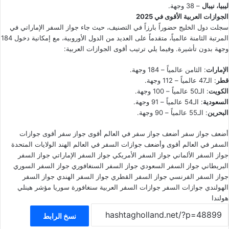
ليبيا، نيبال
– 38 وجهة.
الجوازات العربية الأقوى في 2025
سجلت دول الخليج حضوراً بارزاً في التصنيف، حيث جاء جواز السفر الإماراتي في
المرتبة الثامنة عالمياً، متقدماً على العديد من الدول الأوروبية، مع إمكانية دخول 184
وجهة بدون تأشيرة. وفيما يلي ترتيب أقوى الجوازات العربية:
الإمارات
: الثامن عالمياً – 184 وجهة.
قطر
: الـ47 عالمياً – 112 وجهة.
الكويت
: الـ50 عالمياً – 100 وجهة.
السعودية
: الـ54 عالمياً – 91 وجهة.
البحرين
: الـ55 عالمياً – 90 وجهة.
أضعف جواز سفر
أضعف جواز سفر في العالم
أقوى جواز سفر
أقوى جوازات
السفر في العالم
أقوى وأضعف جوازات السفر في العالم
الهند
الولايات المتحدة
جواز السفر الألماني
جواز السفر الأمريكي
جواز السفر الإماراتي
جواز السفر
البريطاني
جواز السفر السعودي
جواز السفر السنغافوري
جواز السفر السوري
جواز السفر الفرنسي
جواز السفر القطري
جواز السفر الهندي
جواز السفر
الهولندي
جوازات السفر
جوازات السفر العربية
سنغافورة
سوريا
مؤشر هينلي
هولندا
نسخ الرابط