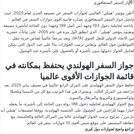
جواز السفر السنغافوري
أعلن مؤشر “هينلي” العالمي لجوازات السفر عن تصنيفه الجديد لعام 2025، حيث
واصل جواز السفر السنغافوري تصدّره قائمة أقوى جوازات السفر في العالم،
بإتاحته لحامليه دخول 193 وجهة (من أصل 199 وجهة) دون الحاجة لتأشيرة مسبقة.
ويعتمد مؤشر “هينلي”، الذي انطلق لأول مرة في عام 2005، على بيانات حصرية
من الاتحاد الدولي للنقل الجوي (IATA)، ويعد مرجعاً عالمياً لقياس حرية تنقل
المواطنين حول العالم. ويُقاس ترتيب الجوازات بناءً على عدد الدول التي يمكن
لحامل الجواز دخولها بدون تأشيرة أو بالحصول على تأشيرة عند الوصول.
جواز السفر الهولندي يحتفظ بمكانته في
قائمة الجوازات الأقوى عالميا
حافظ جواز السفر الهولندي على المركز الرابع عالميا في تصنيف يناير 2025، بعد
تراجعه من المركز الثالث. ويشترك في هذا الترتيب مع كل من النمسا وبلجيكا
ولوكسمبورغ والنرويج والبرتغال والسويد.
يتيح الجواز الهولندي لحامليه دخول 188 دولة دون الحاجة إلى تأشيرة، ما يجعله
خيارا مهما للراغبين في الحصول على الجنسية الهولندية. ووفقا لتصنيفات “هينلي آند
بارتنرز”، يتراوح ترتيب الجواز الهولندي غالبا بين المراكز الثالثة والخامسة، مع
حفاظه المستمر على موقع ضمن أقوى 10 جوازات سفر في العالم.
تراجع واضح لجوازات دول كبرى