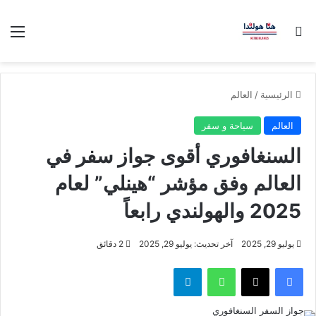
بحث عن
الق
الرئيسية
/
العالم
العالم
سياحة و سفر
السنغافوري أقوى جواز سفر في
العالم وفق مؤشر “هينلي” لعام
2025 والهولندي رابعاً
يوليو 29, 2025
آخر تحديث: يوليو 29, 2025
2 دقائق
فيسبوك
‫X
واتساب
تيلقرام