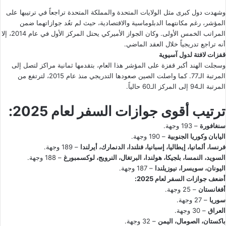
وشهدت دول كبرى مثل الولايات المتحدة والمملكة المتحدة تراجعاً في ترتيبها على
المؤشر، رغم مكانتهما الدبلوماسية والاقتصادية، حيث لم تعُد جوازاتهما ضمن
المراتب الخمس الأولى. وكان الجواز الأميركي يحتل المركز الأول في عام 2014، إلا
أنه تراجع تدريجياً خلال العقد الماضي.
قفزات لافتة لدول آسيوية
وسجلت الهند أكبر قفزة على المؤشر هذا العام، بتقدمها ثمانية مراكز لتصل إلى
المرتبة الـ77. كما واصلت الصين صعودها التدريجي منذ عام 2015، لترتفع من
المرتبة الـ94 إلى المركز الـ60 حالياً.
ترتيب أقوى جوازات السفر لعام 2025:
سنغافورة
– 193 وجهة.
اليابان وكوريا الجنوبية
– 190 وجهة.
فرنسا، ألمانيا، إيطاليا، إسبانيا، فنلندا، الدنمارك، أيرلندا
– 189 وجهة.
السويد، النمسا، بلجيكا، هولندا، البرتغال، النرويج، لوكسمبورغ
– 188 وجهة.
اليونان، سويسرا، نيوزيلندا
– 187 وجهة.
أضعف جوازات السفر لعام 2025:
أفغانستان
– 25 وجهة.
سوريا
– 27 وجهة.
العراق
– 30 وجهة.
باكستان، الصومال، اليمن
– 32 وجهة.