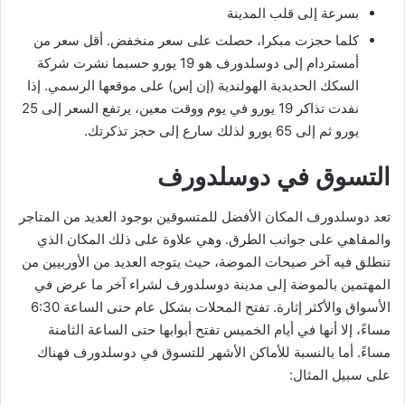
بسرعة إلى قلب المدينة
كلما حجزت مبكرا، حصلت على سعر منخفض. أقل سعر من
أمستردام إلى دوسلدورف هو 19 يورو حسبما نشرت شركة
السكك الحديدية الهولندية (إن إس) على موقعها الرسمي. إذا
نفدت تذاكر 19 يورو في يوم ووقت معين، يرتفع السعر إلى 25
يورو ثم إلى 65 يورو لذلك سارع إلى حجز تذكرتك.
التسوق في دوسلدورف
تعد دوسلدورف المكان الأفضل للمتسوقين بوجود العديد من المتاجر
والمقاهي على جوانب الطرق. وهي علاوة على ذلك المكان الذي
تنطلق فيه آخر صيحات الموضة، حيث يتوجه العديد من الأوربيين من
المهتمين بالموضة إلى مدينة دوسلدورف لشراء آخر ما عرض في
الأسواق والأكثر إثارة. تفتح المحلات بشكل عام حتى الساعة 6:30
مساءً، إلا أنها في أيام الخميس تفتح أبوابها حتى الساعة الثامنة
مساءً. أما بالنسبة للأماكن الأشهر للتسوق في دوسلدورف فهناك
على سبيل المثال: