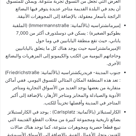
العرض التي تجعل من التسوق تجربة متنوعة. ويمكن للمتسوق
أن يجد في البلدة القديمة متاجر عديدة يتوفر فيها البضائع
الرائجة بأسعار معقولة، بالإضافة إلى المجوهرات الأنيقة.
إميرمانشتراسيه (بالألمانية: Immermannstraße) (الملقبة
بطوكيو الصغيرة) : يسكن في دوسلدورف أكثر من 7,000
ياباني، حيث تقع منطقة اليابانيين في وما حول
الإميرمانشتراسيه حيث يوجد هناك كل ما يتعلق باليابانيين
وحاجاتهم اليومية من الكتب والكيمونو إلى المزهريات والبضائع
الأخرى.
جنوب المدينة- فريدريكشتراسيه (بالألمانية: Friedrichstraße)
: تعد هذه المنطقة المكان المثالي للتسوق اليومي. ففي أماكن
متقاربة من بعضها يوجد العديد من الأسواق التجارية ومتاجر
الأدوية والصيادلة والمخابز ومتاجر الأزهار، بالإضافة إلى أكبر
المتاجر في المدينة وأفضلها تخزيناً للكتب.
الكارلستبلاتز (بالألمانية: Carlsplatz) : يوجد في الكارلستبلاتز
بضائع تاريخية ومجموعة كبيرة من محلات القطع القديمة التي
تبيع قطعاً حصرية ومجوهرات متنوعة، كما توجد هناك صالات
للفنون وتجار الأعمال الفنية. بالإضافة إلى الأسواق الأسبوعية