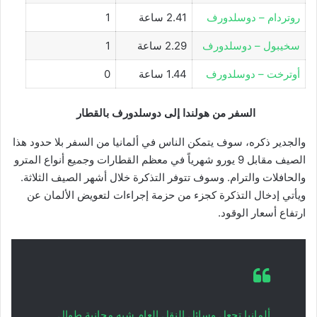
روتردام – دوسلدورف
2.41 ساعة
1
سخيبول – دوسلدورف
2.29 ساعة
1
أوترخت – دوسلدورف
1.44 ساعة
0
السفر من هولندا إلى دوسلدورف بالقطار
والجدير ذكره، سوف يتمكن الناس في ألمانيا من السفر بلا حدود هذا
الصيف مقابل 9 يورو شهرياً في معظم القطارات وجميع أنواع المترو
والحافلات والترام. وسوف تتوفر التذكرة خلال أشهر الصيف الثلاثة.
ويأتي إدخال التذكرة كجزء من حزمة إجراءات لتعويض الألمان عن
ارتفاع أسعار الوقود.
ألمانيا تجعل وسائل النقل العام شبه مجانية طوال