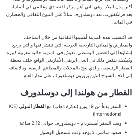
أكبر مدن البلاد. وهي ثاني أهم مركز اقتصادي وعالمي في ألمانيا،
بعد فرانكفورت. تعد دوسلدورف مثالاً على التنوع الثقافي والحضاري
في ألمانيا.
قد اكتسبت هذه المدينة أهميتها الثقافية من خلال المتاحف
والمعارض والمباني التاريخية العريقة التي تنتشر فيها والتي يرجع
إنشاؤها إلى العصور الوسطى. تعيش في المدينة جالية مغربية كبيرة،
ويُمكنك تلمّس ذلك في الحي الريفي الأمازيغي الواقع خلف محطة
القطار الرئيسية، والذي يعج بالمحلات والمطاعم الريفية. وبالإضافة
إلى آلاف السياح الذين يزورون دوسلدورف على مدار العام.
القطار من هولندا إلى دوسلدورف
السعر بدءاً من 19 يورو (تذكرة ذهاب) مع
القطار الدولي
(ICE
International)
وقت السفر أمستردام – دوسلدورف حوالي 2.12 ساعة
صعود مباشر، لا يوجد وقت لتسجيل الوصول