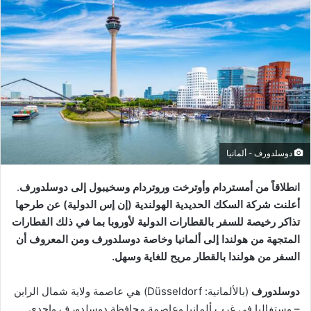
دوسلدورف - ألمانيا
انطلاقاً من أمستردام وأوترخت وروتردام وسخيبول إلى دوسلدورف
.
أعلنت شركة السكك الحديدية الهولندية (إن إس الدولية) عن طرحها
تذاكر رخيصة للسفر ب
القطارات
الدول
ية
لأوروبا بما في ذلك القطارات
المتجهة من هولندا إلى ألمانيا وخاصة دوسلدورف ومن المعروف أن
السفر من هولندا بالقطار مريح للغاية وسهل.
دوسلدورف
(بالألمانية: Düsseldorf) هي عاصمة ولاية شمال الراين
– وستفاليا في غرب ألمانيا وعاصمة محافظة دوسلدورف وإحدى