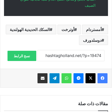
الصيف
أمستردام
أوترخت
السكك الحديدية الهولندية
دوسلدورف
نسخ الرابط
فيسبوك
‫X
ماسنجر
واتساب
تيلقرام
مشاركة عبر البريد
مقالات ذات صلة