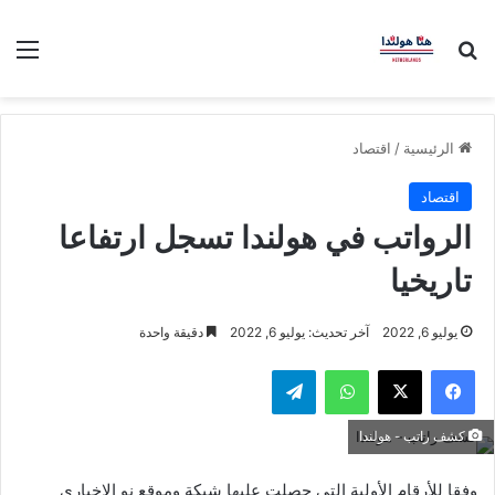
بحث عن
الق
الرئيسية
/
اقتصاد
اقتصاد
الرواتب في هولندا تسجل ارتفاعا
تاريخيا
يوليو 6, 2022
آخر تحديث: يوليو 6, 2022
دقيقة واحدة
فيسبوك
‫X
واتساب
تيلقرام
كشف راتب - هولندا
وفقا للأرقام الأولية التي حصلت عليها شبكة وموقع نو الإخباري