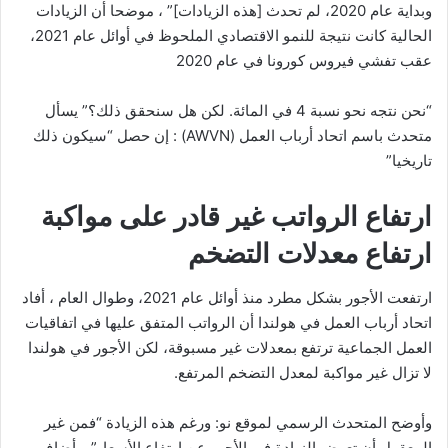
وبداية عام 2020، لم تحدث [هذه الزيادات]” ، موضحا أن الزيادات
الحالية كانت نتيجة للنمو الاقتصادي الملحوظ في أوائل عام 2021،
عقب تفشي فيروس كورونا في عام 2020
“نحن نتجه نحو نسبة 4 في المائة. لكن هل سنحقق ذلك؟” يسأل
متحدث باسم اتحاد أرباب العمل (AWVN) : إن حصل “سيكون ذلك
تاريخيا”
ارتفاع الرواتب غير قادر على مواكبة
ارتفاع معدلات التضخم
ارتفعت الأجور بشكل مطرد منذ أوائل عام 2021، وطوال العام ، أفاد
اتحاد أرباب العمل في هولندا أن الرواتب المتفق عليها في اتفاقيات
العمل الجماعية ترتفع بمعدلات غير مسبوقة، لكن الأجور في هولندا
لا تزال غير مواكبة لمعدل التضخم المرتفع.
وأوضح المتحدث الرسمي لموقع نو: ورغم هذه الزيادة “فمن غير
المعقول أن تعوض الزيادة في الأجور عن ارتفاع الأسعار”. وأضاف