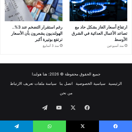
ارتفاع أسعار الغاز بشكل حاد مع
رغم استقرار التضخم عند 3%..
تصاعد الأعمال العدائية في الشرق
الهولنديون يشعرون بأن الأسعار
الأوسط
ترتفع بوتيرة أكبر
منذ أسبوعين
منذ 3 أسابيع
جميع الحقوق محفوظة © 2026:
هنا هولندا
الرئيسية
سياسية الخصوصية
اتصل بنا
سياسة ملفات تعريف الارتباط
من نحن
فيسبوك
‫X
‫YouTube
تيلقرام