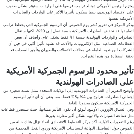
يعتزم الرئيس الأمريكي دونالد ترامب فرضها على الواردات ستؤثر بشكل طفيف
على الاقتصاد الهولندي، بينما سيكون تأثيرها الأكبر على الواردات والصادرات
الأمريكية نفسها.
وذكر المركز في تقرير نُشر يوم الخميس أن الرسوم الجمركية التي يخطط ترامب
لتطبيقها قد تخفض الصادرات الأمريكية بنسبة تصل إلى 20%، لكنها ستقلل
الصادرات والواردات الهولندية بنسبة 1% فقط بشكل عام. وأضاف أن بعض
القطاعات الصناعية، مثل الإلكترونيات والآلات، قد تشهد تأثيرا أكبر، في حين أن
الشركات الهولندية العاملة في مجالات الاتصالات والطيران وتأجير المعدات قد
تحقق استفادة من هذه التغيرات.
تأثير محدود للرسوم الجمركية الأمريكية
على الصادرات الهولندية
وأوضح التقرير أن الصادرات الهولندية إلى الولايات المتحدة تمثل نسبة صغيرة من
إجمالي الصادرات، تتراوح بين 4% و5% فقط، مما يعني أن أي تأثير للرسوم
الجمركية الأمريكية سيكون محدودا للغاية.
وفي السياق الأوروبي الأوسع، يُتوقع أن يكون التأثير مشابهاً، حيث ستتضرر قطاعات
مثل صناعة السيارات والأدوية بشكل أكبر مقارنة بغيرها.
رغم التقديرات الأولية، أكد مركز التخطيط الاقتصادي أنه لا تزال هناك حالة من
الغموض حول التفاصيل النهائية للسياسات الأمريكية وردود الفعل المحتملة من