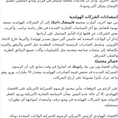
الدول الأخرى. وذكر أن تحديثات إضافية ستُنشر في فبراير ومايو المقبلين لتقييم
الأوضاع بشكل أكثر وضوحا.
استعدادات الشركات الهولندية
من جهة أخرى، أشارت صحيفة
فاينينشال داخبلاد
إلى أن الشركات الهولندية تستعد
بهدوء للتعامل مع آثار السياسات التجارية الجديدة في ظل رئاسة ترامب. وأعربت
بعض الشركات عن قلقها إزاء التأثير المحتمل على أرباحها.
يُذكر أن الولايات المتحدة تُعد خامس أكبر سوق تصدير لهولندا، وأكبرها خارج الاتحاد
الأوروبي. وتشمل الصادرات الرئيسية المنتجات التقليدية مثل الجبن والزهور والبيرة،
بالإضافة إلى منتجات صناعية متقدمة مثل الكيماويات وآلات تصنيع الرقائق الفلزية
والصلب المدرفل.
خسائر محتملة
وكان اقتصاديون من بنك
رابوبنك
قد أشاروا في وقت سابق إلى أن الرسوم
الجمركية الجديدة قد تخفض قيمة الصادرات الهولندية بمقدار 10 مليارات يورو، وهو
ما قد يترك تأثيرًا ملموسًا على أرباح الشركات.
على الرغم من التوقعات بتأثير محدود للرسوم الجمركية الأمريكية على الاقتصاد
الهولندي، إلا أن حالة عدم اليقين بشأن السياسة التجارية الأمريكية وردود الفعل
الدولية تضع الشركات الهولندية في وضع ترقب واستعداد لمواجهة أي تطورات
مستقبلية.
الاقتصاد الهولندي
الرئيس الأمريكي
الرسوم الجمركية
الولايات المتحدة
دونالد