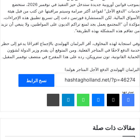
بموجب قوانين أوروبية جديدة ستدخل حيز التنفيذ في نوفمبر 2026، ستخضع
خدمات ”الدفع الآجل” لقواعد أكثر صرامة وسيتم مراقبتها عن كثب من قبل هيئة
الأسواق المالية. لكن المستشارة فورتمن دعت إلى تسريع تطبيق هذه الإجراءات،
مؤكدة أن “المجتمع يعمل بجد لمنع تراكم الديون على المواطنين، ولا ينبغي أن نزيد
من تفاقم هذه المشكلة بهذه الطريقة”.
وفي استجابة لهذه المخاوف، أقر البرلمان الهولندي بالإجماع اقتراحًا يدعو إلى حظر
خدمة الدفع لاحقًا في المتاجر الفعلية. ومن المتوقع أن يقدم وزير الدولة لشؤون
الحماية القانونية، تون سترويكن، رده على هذا المقترح في منتصف نوفمبر المقبل.
البرلمان الهولندي
الدفع الآجل
المتاجر
هولندا
نسخ الرابط
شاركها
فيسبوك
‫X
ماسنجر
واتساب
تيلقرام
مشاركة عبر البريد
مقالات ذات صلة