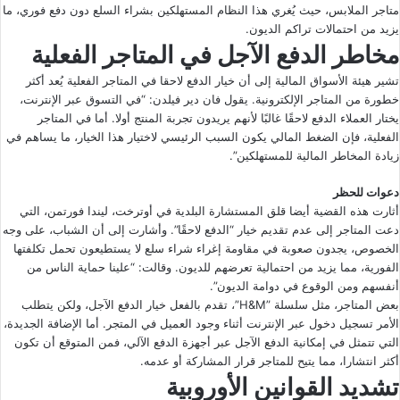
متاجر الملابس، حيث يُغري هذا النظام المستهلكين بشراء السلع دون دفع فوري، ما
يزيد من احتمالات تراكم الديون.
مخاطر الدفع الآجل في المتاجر الفعلية
تشير هيئة الأسواق المالية إلى أن خيار الدفع لاحقا في المتاجر الفعلية يُعد أكثر
خطورة من المتاجر الإلكترونية. يقول فان دير فيلدن: “في التسوق عبر الإنترنت،
يختار العملاء الدفع لاحقًا غالبًا لأنهم يريدون تجربة المنتج أولا. أما في المتاجر
الفعلية، فإن الضغط المالي يكون السبب الرئيسي لاختيار هذا الخيار، ما يساهم في
زيادة المخاطر المالية للمستهلكين”.
دعوات للحظر
أثارت هذه القضية أيضا قلق المستشارة البلدية في أوترخت، ليندا فورتمن، التي
دعت المتاجر إلى عدم تقديم خيار “الدفع لاحقًا”. وأشارت إلى أن الشباب، على وجه
الخصوص، يجدون صعوبة في مقاومة إغراء شراء سلع لا يستطيعون تحمل تكلفتها
الفورية، مما يزيد من احتمالية تعرضهم للديون. وقالت: “علينا حماية الناس من
أنفسهم ومن الوقوع في دوامة الديون”.
بعض المتاجر، مثل سلسلة ”H&M”، تقدم بالفعل خيار الدفع الآجل، ولكن يتطلب
الأمر تسجيل دخول عبر الإنترنت أثناء وجود العميل في المتجر. أما الإضافة الجديدة،
التي تتمثل في إمكانية الدفع الآجل عبر أجهزة الدفع الآلي، فمن المتوقع أن تكون
أكثر انتشارا، مما يتيح للمتاجر قرار المشاركة أو عدمه.
تشديد القوانين الأوروبية