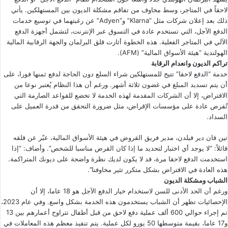
لاحقاً في المتاجر، وسط مخاوف من تفاقم مشكلة الديون بين المستهلكين. يأتي
ذلك بعد إعلان شركات مثل ”Klarna” و”Adyen” عن رغبتهما في توسيع خدمات
الدفع الآجل، التي تستخدم عادة في التسوق عبر الإنترنت، لتشمل أجهزة الدفع
الآلي في المتاجر الفعلية. هذه الخطوة أثارت قلق البرلمان والجهة الرقابية المالية
الهولندية “هيئة الأسواق المالية” (AFM).
تراكم الديون وانعدام الرقابة
خدمة “الدفع لاحقا” تتيح للمستهلكين شراء السلع دون الحاجة لدفع ثمنها فورا، على
أن يتم تسديد المبلغ في غضون ثلاثة أشهر. ورغم أن هذا النظام يُعتبر نوعا من
الاقتراض، إلا أن الشركات المقدمة لهذه الخدمة لا تخضع للقواعد الصارمة التي
تُفرض عادة على مؤسسات الإقراض، مثل ضرورة التحقق من قدرة العميل على
السداد.
تين فان دير فيلدن، مدير فريق القروض في هيئة الأسواق المالية، عبّر عن قلقه
قائلاً: “لا يوجد أي اختبار لتحديد ما إذا كان القرض مناسبا للشخص”. وأضاف: “إذا
استخدمت الدفع لاحقا مرة، قد لا يكون لديك نظرة واضحة على ديونك المتراكمة.
هذه العادة في الاقتراض بشكل متكرر تثير مخاوفنا”.
الشباب ومشكلة الديون
ورغم أن الحد الأدنى للسن لاستخدام خيار الدفع الآجل هو 18 عاما، إلا أن
الإحصائيات تظهر أن الشباب يستخدمون هذه الخدمة بشكل واسع. وفي عام 2023،
تم إجراء حوالي 600 ألف عملية دفع لاحق من قبل أطفال تتراوح أعمارهم بين 13
و17 عاما، بقيمة متوسطها 50 يورو لكل عملية. يتم تنفيذ معظم هذه المعاملات في