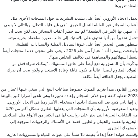
المعاد تدويرها.
يعمل الاتحاد الأوروبي أيضاً على تشديد التشريعات حول المنتجات الأخرى مثل
أعقاب السجائر غير القابلة للتحلل الحيوي. “هي غير قابلة للتحلل، وبالتالي لا ينبغي
أن ينتهي بها الأمر في الطبيعة.” لم يتم حظر أعقاب السجائر بعد، لكن يجب أن
تحمل تحذيراً من أنها تحتوي على بلاستيك إلى جانب صورة سلحفاة بحرية ميتة.
سيظهر نفس التحذير أيضاً على عبوة المناديل المبللة والسدادات القطنية.
وأوضحت يوسترا أنه “اعتباراً من عام 2025 ، يجب على منتجي هذه المنتجات أيضاً
تثبيط استهلاكهم والمساهمة في تكاليف التخلص منها”.
وذكّرت بأن المسؤولية تقع أيضاً على عاتق المستهلك. “يمكنك شراء قش من
الفولاذ المقاوم للصدأ. غالباً ما تكون قابلة لإعادة الاستخدام ولكن يجب أن ندرك
التنظيف يجعل الطاقة أيضاً مكلفة.
ويعزز القانون مبدأ تغريم الملوث خصوصا صناعات التبغ التي ينبغي عليها اعتبارا من
2023 تغطية كلفة جمع فلاتر السجائر وإعادة تدويرها وهي تلحق أضرارا كبير بالبيئة؛
إذ إنها ثاني مُنتَج بعد البلاستيك أحادي الاستخدام، الأكثر رميا في الاتحاد الأوروبي.
وتفيد المفوضية الأوروبية بأن المنتجات التي يغطيها القانون تشكل أكثر من 70%
من النفايات البحرية التي يعثر على رواسب لها في الكثير من الأنواع مثل السلاحف
البحرية والفقمة والحيتان والطيور، فضلا عن الأسماك والرخويات الموجهة إلى
الاستهلاك البشري.
وقدمت هولندا حقاً إيداعاً بقيمة 15 سنتاً على عبوات المياه والمشروبات الغازية