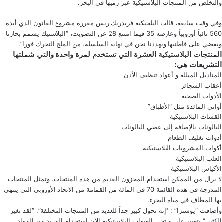
والتخلص من المنتجات البلاستيكية عبر رميها في البحر.
وفي وقت سابقة، قالت البلجيكية فريدريك ريس مقررة مشروع القانون الذي أيده
560 نائباً أوروبياً وعارضه 35 فيما امتنع 28 عن التصويت، “البلاستيك يسمم بحارنا
ويقضي على قاطنيها ويهددنا نحن في نهاية السلسلة، من الملح التحرك فورا”.
المنتجات البلاستيكية العشرة التي تستخدم لمرة واحدة والتي شملتها
التشريعات هي:
المناديل المبللة و أعواد تنظيف الأذن
أعقاب السجائر
الأدوات الصحية
أواني المائدة مثل “الأطباق”
القشات البلاستيكية
البالونات بالإضافة إلى عصي البالونات
أدوات تغليف الطعام
أكواب المشروبات البلاستيكية
العلب البلاستيكية
الأكياس البلاستيكية
لا يزال من الممكن استخدام المخزون القديم من هذه المنتجات. وتمثل المنتجات
المدرجة في هذه القائمة 70 في المائة من القمامة من الاتحاد الأوروبي التي ينتهي
بها المطاف في مياه البحرء.
وأضافت “يوسترا” : “إنه تحول كبير جداً للعديد من المنتجات المختلفة”. “لقد تغير
الكثير.” يتعين على منتجي العبوات البلاستيكية الآن استخدام المزيد من المواد