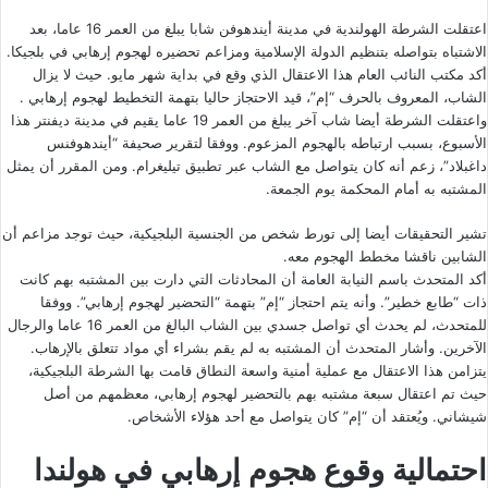
اعتقلت الشرطة الهولندية في مدينة أيندهوفن شابا يبلغ من العمر 16 عاما، بعد
الاشتباه بتواصله بتنظيم الدولة الإسلامية ومزاعم تحضيره لهجوم إرهابي في بلجيكا.
أكد مكتب النائب العام هذا الاعتقال الذي وقع في بداية شهر مايو. حيث لا يزال
الشاب، المعروف بالحرف “إم”، قيد الاحتجاز حاليا بتهمة التخطيط لهجوم إرهابي .
واعتقلت الشرطة أيضا شاب آخر يبلغ من العمر 19 عاما يقيم في مدينة ديفنتر هذا
الأسبوع، بسبب ارتباطه بالهجوم المزعوم. ووفقا لتقرير صحيفة “أيندهوفنس
داغبلاد”، زعم أنه كان يتواصل مع الشاب عبر تطبيق تيليغرام. ومن المقرر أن يمثل
المشتبه به أمام المحكمة يوم الجمعة.
تشير التحقيقات أيضا إلى تورط شخص من الجنسية البلجيكية، حيث توجد مزاعم أن
الشابين ناقشا مخطط الهجوم معه.
أكد المتحدث باسم النيابة العامة أن المحادثات التي دارت بين المشتبه بهم كانت
ذات “طابع خطير”. وأنه يتم احتجاز “إم” بتهمة “التحضير لهجوم إرهابي”. ووفقا
للمتحدث، لم يحدث أي تواصل جسدي بين الشاب البالغ من العمر 16 عاما والرجال
الآخرين. وأشار المتحدث أن المشتبه به لم يقم بشراء أي مواد تتعلق بالإرهاب.
يتزامن هذا الاعتقال مع عملية أمنية واسعة النطاق قامت بها الشرطة البلجيكية،
حيث تم اعتقال سبعة مشتبه بهم بالتحضير لهجوم إرهابي، معظمهم من أصل
شيشاني. ويُعتقد أن “إم” كان يتواصل مع أحد هؤلاء الأشخاص.
احتمالية وقوع هجوم إرهابي في هولندا