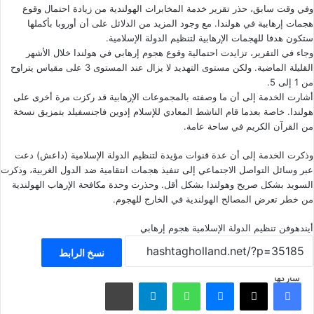
وفي وقت سابق، حذر
تقرير
خدمة المخابرات الهولندية من زيادة احتمال وقوع
هجمات إرهابية في هولندا. مع وجود المزيد من الدلائل على أن أوروبا بأكملها
ستكون هدفا للهجمات الإرهابية لتنظيم الدولة الإسلامية.
وجاء في التقرير، تزايدت احتمالية وقوع هجوم إرهابي في هولندا خلال الأشهر
القليلة الماضية. ولكن مستوى التهديد لا يزال عند المستوى 3 على مقياس يتراوح
من 1 إلى 5.
أشارت الخدمة إلى أن ما وصفته بالمجموعات الإرهابية قد ركزت مرة أخرى على
هولندا. خاصة بعدما قام الناشط المعادي للإسلام إدوين فاجنسفيلد بتمزيق نسخة
من القرآن الكريم في ساحة عامة.
وذكرت الخدمة إلى أن عدة قنوات مؤيدة لتنظيم الدولة الإسلامية (داعش) دعت
عبر وسائل التواصل الاجتماعي إلى تنفيذ هجمات انتقامية ضد الدول الغربية، وذكرت
السويد بشكل صريح وهولندا بشكل أقل. وحذرت وحدة مكافحة الإرهاب الهولندية
من خطر تعرض المصالح الهولندية في الخارج للهجوم.
أيندهوفن
تنظيم الدولة الإسلامية
هجوم إرهابي
نسخ الرابط
شاركها
فيسبوك
‫X
ماسنجر
واتساب
تيلقرام
مشاركة عبر البريد