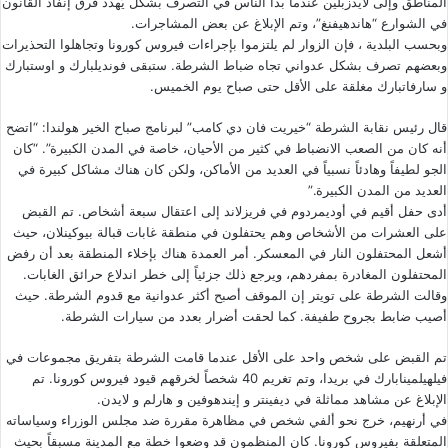
المناطق وإلى لايدزبلين عندما بدأ الناس في التصرف بشكل يُهدد فرق إنفاذ القانون
في الشوارع “هاندهيفنغ”، وتم الإبلاغ عن بعض المشاجرات.
وبحسب البلدية ، فإن الزوار لم يلتزموا بإجراءات فيروس كورونا وتجاهلوا التحذيرات
وبعضهم تصرف بشكل عدواني تجاه ضباط الشرطة. ستبقى فونديلبارك و اوستبارك
و سارفاتبارك مغلقة على الأقل حتى صباح يوم الخميس.
قال رئيس نقابة الشرطة “خيريت فان دي كامب” لبرنامج صباح الخير هولندا: “اتضح
أنه كان من الصعب الانضباط في كثير من الأحيان، خاصة في المدن الكبيرة”. “كان
الجو لطيفاً وهادئاً نسبياً في العديد من الأماكن، ولكن كان هناك مشاكل كبيرة في
العديد من المدن الكبيرة.”
أدى حفل أقيم في أوديمردوم في فريزلاند إلى اعتقال سبعة أشخاص. تم القبض
على العشرات من الأشخاص وهم يحتفلون في منطقة غابات قبالة بيوكينلان، حيث
أشعل المحتفلون النار في المعسكر. أمر العمدة هناك بإخلاء المنطقة بعد أن رفض
المحتفلون المغادرة بمفردهم، ويرجع ذلك جزئياً إلى خطر اندلاع حرائق الغابات.
وقالت الشرطة على تويتر إن الموقف أصبح أكثر عدوانية مع قدوم الشرطة. حيث
أصيب ضابط بجروح طفيفة. كما لحقت أضرار بعدد من سيارات الشرطة.
تم القبض على شخص واحد على الأقل عندما قامت الشرطة بتفريق مجموعات في
فيلهيلمينابارك في بريدا، وتم تغريم 40 شخصاً لخرقهم قيود فيروس كورونا. تم
الإبلاغ عن مشاهد مماثلة في ديفينتر و إيندهوفين و هارلم و لايدن.
في أرنهيم، خرج نحو ألفي شخص في مظاهرة مقررة ضد مجلس الوزراء وسياساته
المتعلقة بفيروس كورونا. كان المنظمون قد وضعوا خطة مع المدينة مسبقاً بحيث