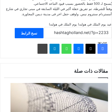
يُسمح لـ 500 فقط بالحضور بسبب قيود التباعد الاجتماعي.
وفقاً للشرطة، تم تفريق حفلة أكبر في الليلة السابقة في مبنى تجاري في شارع
أمستردام سنتروم نيس. واوقف حفل اخر فى مدينة ديمن المجاورة.
عيد يوم الملك في هولندا
يوم الملك في هولندا
نسخ الرابط
شاركها
فيسبوك
‫X
ماسنجر
واتساب
تيلقرام
مشاركة عبر البريد
مقالات ذات صلة