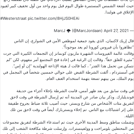
حيث أشعة الشمس المستمرة طوال اليوم قبل يوم واحد من أول تخفيف كبير لقيود
الإغلاق في هولندا.
#Westerstraat
pic.twitter.com/8HjJS0HEAi
April 27, 2021
— MarcJ 🌩 (@MarcJordaan)
قال إريك لاكنمان، الذي يقود جمعية لموظفي الأمن في الشوارع، إن الناس
“تظاهروا بأن فيروس كورونا لم يعد موجوداً”.
وقالت عالمة الفيروسات الشهيرة ماريون كوبمانز إن التجمعات الكبيرة التي جرت
“مثيرة للقلق حقاً”. وقالت إن الرغبة في إعادة فتح المجتمع أمر مفهوم، لكن “لم
نتمكن من تحمل هذا القدر” ، كما قالت لـ هيئة الإذاعة الهولندية “إن أو إس”.
في أمستردام ، ألقت الشرطة القبض على حوالي خمسين شخصاً في المجمل في
يوم الملك، من بينهم تسعة بتهمة استخدام العنف العام.
في وقت سابق من بعد ظهر أمس، قامت الشرطة بإخلاء أجزاء من حديقة
فونديلبارك. وذكر بيان صادر عن المدينة أنه تم إرسال الشرطة في وقت لاحق
لتفريق مئات الأشخاص من شارع ويستر، حيث أصيب ثلاثة ضباط بجروح طفيفة
على إثر اشتباكات مع الناس. تم إخلاء ويستربارك أيضاً في وقت لاحق من تلك
الليلة.
وشملت مناطق وسط المدينة الأخرى حيث تم استدعاء الشرطة لتفريق مجموعات
من المحتفلين بلومراخت و وولفينسترات. وإرسلت شرطة مكافحة الشغب إلى تلك