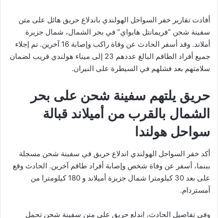
أفادت تقارير خفر السواحل الهولندي باندلاع حريق هائل على متن
سفينة شحن “فريمانتل هايواي” في بحر الشمال، شمال جزيرة
أملاند. وقد أسفر الحادث عن وفاة راكب وإصابة 16 آخرين. تم إجلاء
جميع أفراد الطاقم البالغ عددهم 23 إلى ميناء هولندي قريب لضمان
سلامتهم بعد فشلهم في السيطرة على النيران.
حريق يلتهم سفينة شحن على بحر
الشمال بالقرب من أميلاند قبالة
سواحل هولندا
أكد خفر السواحل الهولندي اندلاع حريق في سفينة شحن مسجلة
ببنما، أسفر عن وفاة شخص وإصابة أفراد طاقم آخرين. الحادث وقع
على بعد 30 كيلومترا شمال جزيرة أميلاند و 180 كيلومترا من
أمستردام.
وفي تفاصيل الحادث، اندلع حريق على متن سفينة شحن تحمل