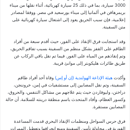
3000 سيارة، بما في ذلك 25 سيارة كهربائية، أثناء نقلها من ميناء
بريمرهافن في ألمانيا إلى ميناء بورسعيد في مصر. ووفقا لمصادر
إعلامية، فإن سبب الحريق يعود إلى اشتعال سيارة كهربائية على
متن السفينة.
وقد استجابت فرق الإنقاذ على الفور، حيث أقدم سبعة من أفراد
الطاقم على القفز بشكل منظم من السفينة بسبب تفاقم الحريق،
وتم إنقاذهم من المياه على الفور. فيما تم نقل باقي الركاب عن
طريق طائرات هليكوبتر إلى موانئ قريبة.
وأكدت
هيئة الإذاعة الهولندية (إن أو إس)
وفاة أحد أفراد طاقم
السفينة، وتم نقل المصابين إلى مستشفيات في إمن، خروننجن،
دراختن، وليوفاردن حيث يتم علاجهم من مشاكل التنفس، والحروق،
وكسور العظام، وأفاد المتحدث باسم منطقة درينته للسلامة. أن حالة
المصابين مستقرة.
فرق حرس السواحل ومنظمات الإنقاذ البحري قدمت المساعدة
الفورية في محاولة تأمين السفينة ومنع انجرافها وتعطيل الممرات