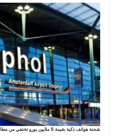
شحنة هواتف ذكية بقيمة 5 ملايين يورو تختفي من مطار سخيبول والشرطة تشن حملة اعتقالات