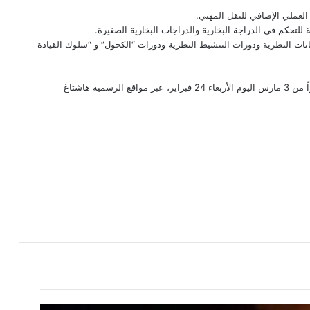
 العملي الإضافي للنقل المهني.
نات النظرية ودورات التنشيط النظرية ودورات “الكحول” و “سلوك القيادة
وسنقوم ينشر المزيد من المعلومات حول استئناف الامتحانات اعتباراً من 3 مارس اليوم الأربعاء 24 فبراير، عبر مواقع الرسمية هاشتاغ