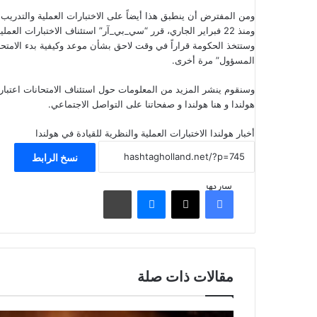
ومن المفترض أن ينطبق هذا أيضاً على الاختبارات العملية والتدريب
ومنذ 22 فبراير الجاري، قرر “سي_بي_آر” استئناف الاختبارات العملية للتحكم في الدراجة البخارية والدراجات البخارية الصغيرة.
وستتخذ الحكومة قراراً في وقت لاحق بشأن موعد وكيفية بدء الامتحا
المسؤول” مرة أخرى.
هولندا و هنا هولندا و صفحاتنا على التواصل الاجتماعي.
أخبار هولندا
الاختبارات العملية والنظرية للقيادة في هولندا
نسخ الرابط
شاركها
فيسبوك
‫X
ماسنجر
مشاركة عبر البريد
مقالات ذات صلة