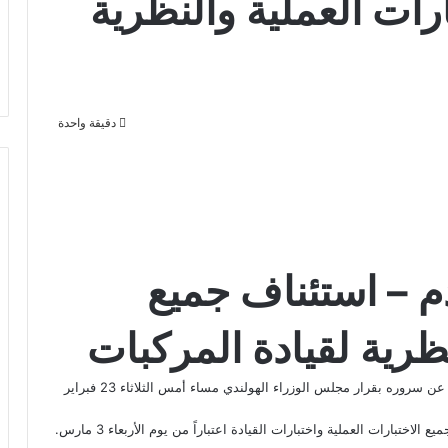
رات العملية والنظرية
دقيقة واحدة
دم – استئناف جميع
نظرية لقيادة المركبات
وأعرب المكتب المركزي لاختبارات القيادة في هولندا ” سي_بي_أر” عن سروره بقرار مجلس الوزراء الهولندي مساء أمس الثلاثاء 23 فبراير
تبارات العملية واختبارات القيادة اعتباراً من يوم الأربعاء 3 مارس.