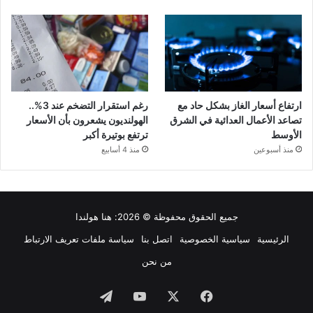
ارتفاع أسعار الغاز بشكل حاد مع
رغم استقرار التضخم عند 3%..
تصاعد الأعمال العدائية في الشرق
الهولنديون يشعرون بأن الأسعار
الأوسط
ترتفع بوتيرة أكبر
منذ أسبوعين
منذ 4 أسابيع
جميع الحقوق محفوظة © 2026:
هنا هولندا
الرئيسية
سياسية الخصوصية
اتصل بنا
سياسة ملفات تعريف الارتباط
من نحن
فيسبوك
‫X
‫YouTube
تيلقرام