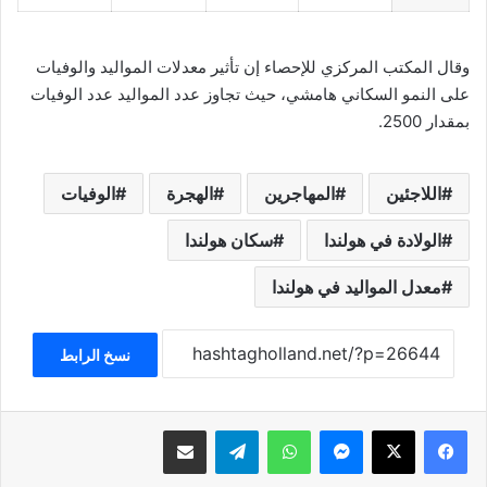
وقال المكتب المركزي للإحصاء إن تأثير معدلات المواليد والوفيات
على النمو السكاني هامشي، حيث تجاوز عدد المواليد عدد الوفيات
بمقدار 2500.
اللاجئين
المهاجرين
الهجرة
الوفيات
الولادة في هولندا
سكان هولندا
معدل المواليد في هولندا
نسخ الرابط
فيسبوك
‫X
ماسنجر
واتساب
تيلقرام
مشاركة عبر البريد