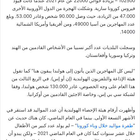
102500 – بزيادة حوالي 22000 عن عام 2021 عندما كانت قيود
فيروس كورونا سارية. وشكلت الهجرة من الدول الأوروبية الأخرى
47.000 من الزيادة، حيث وصل 90.000 شخص وغادر 53.000. وبلغ
عدد المهاجرين من آسيا 49000، ومن أفريقيا وأمريكا الشمالية
14000.
وسجلت البلديات عدد أكبر نسبيا من الأشخاص القادمين من الهند
وتركيا وسوريا وأفغانستان.
“ليس كل المهاجرين الذين يأتون إلى هولندا يبقون هنا” كما تقول
هيئة الإذاعة والتلفزيون الهولندية (إن أو إس). في الربع الثالث من
هذا العام على وجه الخصوص، غادر 130.000 شخص هولندا، وفقا
لشبكة سي بي إس، وخاصة الاجئين القادمين من أوكرانيا.
وأظهرت أرقام هيئة الإحصاء الهولندية أن عدد المواليد قد استقر في
الأشهر التسعة الأولى. بينما في العام الماضي، كان هناك حديث عن
“
طفرة مواليد خلال وباء كورونا
” – لم يولد عدد كبير من الأطفال
خلال عشر سنوات كما كان في العام الماضي 2021 – ولكن يبدو أن