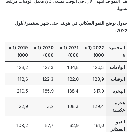
هذا النمو قد انتهى الآن. في الوقت نفسه، كان معدل الوفيات مرتفعا
نسبيا.
جدول يوضح النمو السكاني في هولندا حتى شهر سبتمبر/أيلول
2022:
المجموع
2022 (x 1
2021 (x 1
2020 (x 1
2019 (x 1
ة
000)
000)
000)
000)
الولادات
126,3
134,8
127,3
128,2
الوفيات
123,9
122,0
122,3
112,6
الهجرة
317,9
188,4
165,9
210,5
هجرة
122,9
113,2
108,3
129,4
عكسية
النمو
103,2
57,7
92,9
191,0
السكاني