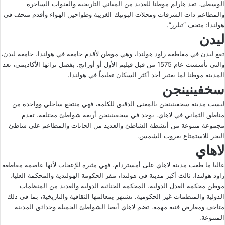
الوسطى. تعد هارلم موطنا للعديد من المباني التاريخية والقنوات الساحرة
والمطاعم ذات الشرفات ومحلات البوتيك الغريبة وطواحين الهواء وأقدم متحف في
هولندا: متحف “تيلرز”.
ليدن
تقع ليدن في مقاطعة زاود هولندا، وهي موطن لأقدم جامعة في هولندا، جامعة ليدن،
والتي تأسست عام 1575 من قبل فيليم الأول أو أورانج. بفضل تراثها الأكاديمي، تعد
المدينة موطنا لما يعتبر أحد أكثر السكان تعليماً في هولندا.
سخفينينجن
ليست مدينة
سخفينينجن
بالمعنى الدقيق للكلمة، فهي منتجع ساحلي وواحدة من
مناطق الثماني في لاهاي. يوجد في سخفينينجن أربعة شواطئ مختلفة، تقدم
مجموعة متنوعة من أنشطة الشاطئ والعديد من الحانات والمطاعم على شاطئ
البحر للاستمتاع بغروب الشمس.
لاهاي
غالبا ما طغت مدينة لاهاي على أمستردام، فهي مثيرة للإعجاب لأنها عاصمة مقاطعة
زاود هولندا، ثالث أكبر مدينة في هولندا، مقر الحكومة الهولندية والمحكمة العليا،
موطن محكمة العدل الدولية، المحكمة الجنائية الدولية والعديد من المنظمات
الدولية والمنظمات غير الحكومية. تشتهر بمعالمها الثقافية والتاريخية، بما في ذلك
متاحف ومعارض فنية مهمة. تضم لاهاي أيضا الشواطئ الجميلة وحدائق المدينة
المتنوعة.