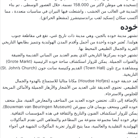
إنسخيده هي موطن لأكثر من 158.000 نسمة. خلال العصور الوسطى ، تم بناء
المدينة في الغالب من الخشب ، واشتعلت فيها النيران في مناسبات متعددة ، مما
أكسب سكان إنسكيد لقب براندستيتشرز (مشعلو الحرائق).
خوده
تشتهر مدينة
خوده بالجبن
، وهي مدينة ذات تاريخ غني، تقع في مقاطعة جنوب
هولندا. تُعتبر خوده واحدة من أجمل وأقدم المدن الهولندية وتتميز بطابعها التاريخي
الفريد والجمال الطبيعي المحيط بها.
تشتهر خوده بمركزها التاريخي الذي يضم العديد من المباني القديمة والضيقة
والقنوات الجميلة. يمكن للزوار استكشاف ساحة خوده الرئيسية (Grote Markt)
ومشاهدة برج تاون (Town Hall) القديم وكنيسة سانت جون (St. John’s Church)
التاريخية.
تُعد حديقة خوده (Houdse Hofjes) مكانا مثاليا للاستمتاع بالهدوء والجمال
الطبيعي. تحتوي الحديقة على العديد من الأشجار والأزهار الجميلة والأماكن المريحة
للجلوس والاسترخاء.
بالإضافة إلى ذلك، تحتضن خوده العديد من المتاحف والمعارض الفنية، مثل متحف
خوده للفن ومتحف بويمان فان بيبورغن (Bouwman van Beuringen Museum).
يمكن للزوار استكشاف الفنون والتاريخ والثقافة في هذه المؤسسات الثقافية.
توفر خوده أيضا مجموعة متنوعة من المطاعم والمقاهي التي تقدم المأكولات
الهولندية التقليدية والعالمية، مما يتيح للزوار تجربة المأكولات الشهية في أجواء
ممتعة.