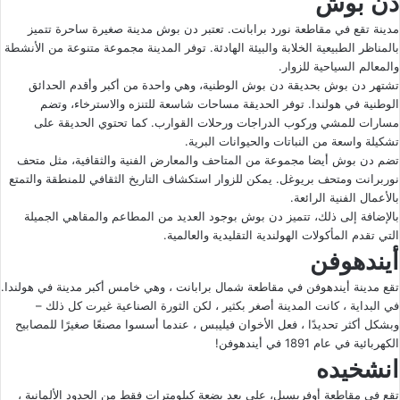
دن بوش
مدينة تقع في مقاطعة نورد برابانت. تعتبر دن بوش مدينة صغيرة ساحرة تتميز
بالمناظر الطبيعية الخلابة والبيئة الهادئة. توفر المدينة مجموعة متنوعة من الأنشطة
والمعالم السياحية للزوار.
تشتهر دن بوش بحديقة دن بوش الوطنية، وهي واحدة من أكبر وأقدم الحدائق
الوطنية في هولندا. توفر الحديقة مساحات شاسعة للتنزه والاسترخاء، وتضم
مسارات للمشي وركوب الدراجات ورحلات القوارب. كما تحتوي الحديقة على
تشكيلة واسعة من النباتات والحيوانات البرية.
تضم دن بوش أيضا مجموعة من المتاحف والمعارض الفنية والثقافية، مثل متحف
نوربرانت ومتحف بريوغل. يمكن للزوار استكشاف التاريخ الثقافي للمنطقة والتمتع
بالأعمال الفنية الرائعة.
بالإضافة إلى ذلك، تتميز دن بوش بوجود العديد من المطاعم والمقاهي الجميلة
التي تقدم المأكولات الهولندية التقليدية والعالمية.
أيندهوفن
تقع مدينة أيندهوفن في مقاطعة شمال برابانت ، وهي خامس أكبر مدينة في هولندا.
في البداية ، كانت المدينة أصغر بكثير ، لكن الثورة الصناعية غيرت كل ذلك –
وبشكل أكثر تحديدًا ، فعل الأخوان فيليبس ، عندما أسسوا مصنعًا صغيرًا للمصابيح
الكهربائية في عام 1891 في أيندهوفن!
انشخيده
تقع في مقاطعة أوفريسيل، على بعد بضعة كيلومترات فقط من الحدود الألمانية ،