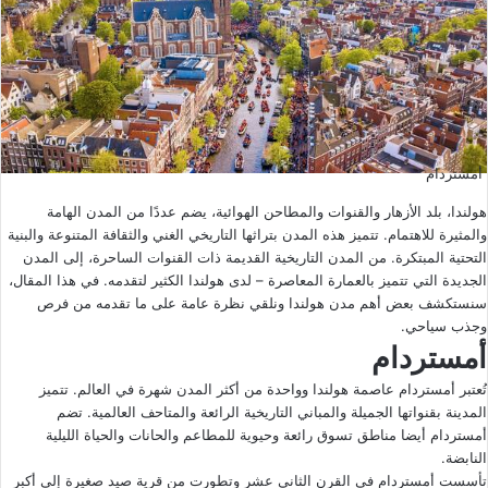
أمستردام
هولندا، بلد الأزهار والقنوات والمطاحن الهوائية، يضم عددًا من المدن الهامة
والمثيرة للاهتمام. تتميز هذه المدن بتراثها التاريخي الغني والثقافة المتنوعة والبنية
التحتية المبتكرة. من المدن التاريخية القديمة ذات القنوات الساحرة، إلى المدن
الجديدة التي تتميز بالعمارة المعاصرة – لدى هولندا الكثير لتقدمه. في هذا المقال،
سنستكشف بعض أهم مدن هولندا ونلقي نظرة عامة على ما تقدمه من فرص
وجذب سياحي.
أمستردام
تُعتبر أمستردام عاصمة هولندا وواحدة من أكثر المدن شهرة في العالم. تتميز
المدينة بقنواتها الجميلة والمباني التاريخية الرائعة والمتاحف العالمية. تضم
أمستردام أيضا مناطق تسوق رائعة وحيوية للمطاعم والحانات والحياة الليلية
النابضة.
تأسست أمستردام في القرن الثاني عشر وتطورت من قرية صيد صغيرة إلى أكبر