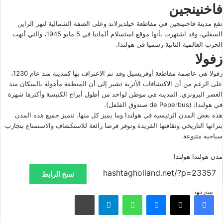
فاخنينجين
تقع مدينة فاخنينجين في مقاطعة خيلديرلاند وعلى الضفة الشمالية لنهر الراين
السفلي، وقد اشتهرت بأنها موقع استسلام ألمانيا في 5 مايو 1945، والتي أنهت
الحرب العالمية الثانية رسميا في هولندا.
زفولا
زفولا هي عاصمة مقاطعة أوفريسيل وقد تم الاعتراف بها كمدينة منذ عام 1230،
على الرغم من أن الاكتشافات الأثرية تشير إلى أن المنطقة مأهولة بالسكان منذ
العصر البرونزي. المدينة هي موطن لواحد من أطول أبراج الكنيسة وأكثرها شهرة
في هولندا: (de Peperbus صندوق الفلفل).
هذه بعض المدن الرئيسية في هولندا وما يميز كل منها. تتميز جميع هذه المدن
بتراثها التاريخي وثقافتها الفريدة وتوفر فرصا رائعة للاستكشاف والاستمتاع بتجارب
سياحية متنوعة.
مدن هولندا
هولندا
نسخ الرابط
شاركها
فيسبوك
‫X
ماسنجر
واتساب
تيلقرام
مشاركة عبر البريد