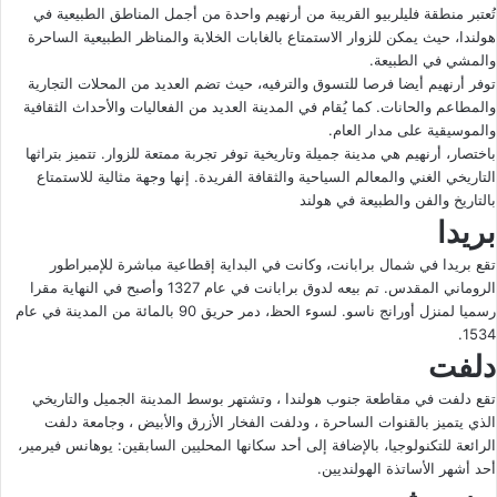
تُعتبر منطقة فليلربيو القريبة من أرنهيم واحدة من أجمل المناطق الطبيعية في
هولندا، حيث يمكن للزوار الاستمتاع بالغابات الخلابة والمناظر الطبيعية الساحرة
والمشي في الطبيعة.
توفر أرنهيم أيضا فرصا للتسوق والترفيه، حيث تضم العديد من المحلات التجارية
والمطاعم والحانات. كما يُقام في المدينة العديد من الفعاليات والأحداث الثقافية
والموسيقية على مدار العام.
باختصار، أرنهيم هي مدينة جميلة وتاريخية توفر تجربة ممتعة للزوار. تتميز بتراثها
التاريخي الغني والمعالم السياحية والثقافة الفريدة. إنها وجهة مثالية للاستمتاع
بالتاريخ والفن والطبيعة في هولند
بريدا
تقع بريدا في شمال برابانت، وكانت في البداية إقطاعية مباشرة للإمبراطور
الروماني المقدس. تم بيعه لدوق برابانت في عام 1327 وأصبح في النهاية مقرا
رسميا لمنزل أورانج ناسو. لسوء الحظ، دمر حريق 90 بالمائة من المدينة في عام
1534.
دلفت
تقع دلفت في مقاطعة جنوب هولندا ، وتشتهر بوسط المدينة الجميل والتاريخي
الذي يتميز بالقنوات الساحرة ، ودلفت الفخار الأزرق والأبيض ، وجامعة دلفت
الرائعة للتكنولوجيا، بالإضافة إلى أحد سكانها المحليين السابقين: يوهانس فيرمير،
أحد أشهر الأساتذة الهولنديين.