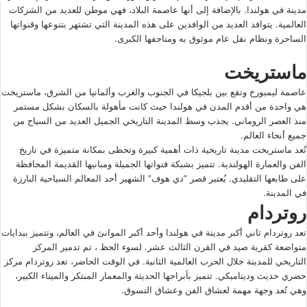
مدينة في هولندا. بالإضافة إلى أنها عاصمة البلاد، فهي موطن للعديد من الشركات
العالمية. يتوافد العديد من الوافدين على هذه المدينة التي تشتهر بتنوعها وقنواتها
الساحرة ونظام نقل عام موثوق به ومتاحفها الكبرى.
ماستريخت
عاصمة ليمبورخ وتقع بين بلجيكا في الجنوب والغرب وألمانيا من الشرق، ماستريخت
هي واحدة من أقدم المدن في هولندا حيث كانت مأهولة بالسكان بشكل مستمر
منذ العصر الروماني. يجذب وسط المدينة التاريخي الجميل العديد من السياح من
جميع أنحاء العالم.
تُعد ماستريخت مدينة تاريخية ذات أهمية كبيرة وتحظى بمكانة متميزة في تاريخ
الفن والعمارة الهولندية. تتميز بشبكة قنواتها الجميلة ومبانيها القديمة المحافظة
على طابعها التقليدي. يُعتبر قصر “دي هوف” الشهير أحد المعالم السياحية البارزة
في المدينة.
روتردام
تعد روتردام ثاني أكبر مدينة في هولندا وأحد أكبر الموانئ في العالم، وتتميز ببدايات
متواضعة كقرية صيد في القرن الثالث عشر. لسوء الحظ ، تم تدمير المركز
التاريخي للمدينة خلال الحرب العالمية الثانية. في الوقت الحاضر، تعد روتردام مركز
حضري حديث وديناميكي. تتميز بأبراجها الحديثة والمعمار المبتكر والميناء الكبير،
وهي تُعد وجهة مهمة لعشاق الفن وعشاق التسوق.