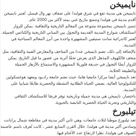
نايميخن
نايميخن هي مدينة تقع في شرق هولندا على ضفاف نهر وال فيسل. تُعتبر نايميخن
أقدم مدينة في هولندا وتتمتع بتاريخ غني يمتد لأكثر من 2000 عام.
تتميز نايميخن بمجموعة متنوعة من المعالم التاريخية والثقافية. يمكن للزوار
استكشاف شوارع المدينة القديمة والتجول بين المباني التاريخية والكنائس الجميلة.
تُعتبر كاتدرائية سانت ستيفين المشهورة واحدة من أبرز المعالم السياحية في
المدينة.
بالإضافة إلى ذلك، تضم نايميخن عددا من المتاحف والمعارض الفنية والثقافية، مثل
متحف فالكهوف المذهل الذي يعرض تحفًا أثرية من عصور ما قبل التاريخ. يمكن
للزوار أيضًا التجول في حديقة فلوريلا المشهورة والاستمتاع بالأزهار الجميلة
والطبيعة الخلابة.
تعد نايميخن أيضا مركزا جامعيا هاما، حيث تضم جامعة رادبود ومعهد هوغسكولين
للتكنولوجيا العالية. يضفي الحياة الطلابية النشطة والحضرية طابعًا شبابيا على
المدينة.
باختصار، نايميخن هي مدينة جميلة وتاريخية توفر فرصًا للاستكشاف الثقافي
والتاريخي وتجربة الحياة الحضرية النابضة بالحيوية.
تيلبورخ
تعد تيلبورخ موطنا لثلاث جامعات، وهي ثاني أكبر مدينة في مقاطعة شمال برابانت
وسادس أكبر مدينة في هولندا. خلال القرن السابع عشر ، كانت تُعرف باسم عاصمة
الصوف في هولندا، نظرا لارتفاع عدد الأغنام فيها.