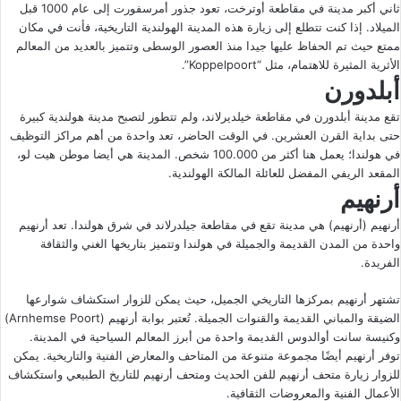
ثاني أكبر مدينة في مقاطعة أوترخت، تعود جذور أمرسفورت إلى عام 1000 قبل
الميلاد. إذا كنت تتطلع إلى زيارة هذه المدينة الهولندية التاريخية، فأنت في مكان
ممتع حيث تم الحفاظ عليها جيدا منذ العصور الوسطى وتتميز بالعديد من المعالم
الأثرية المثيرة للاهتمام، مثل “Koppelpoort”.
أبلدورن
تقع مدينة أبلدورن في مقاطعة خيلديرلاند، ولم تتطور لتصبح مدينة هولندية كبيرة
حتى بداية القرن العشرين. في الوقت الحاضر، تعد واحدة من أهم مراكز التوظيف
في هولندا؛ يعمل هنا أكثر من 100.000 شخص. المدينة هي أيضا موطن هيت لو،
المقعد الريفي المفضل للعائلة المالكة الهولندية.
أرنهيم
أرنهيم (أرنهيم) هي مدينة تقع في مقاطعة جيلدرلاند في شرق هولندا. تعد أرنهيم
واحدة من المدن القديمة والجميلة في هولندا وتتميز بتاريخها الغني والثقافة
الفريدة.
تشتهر أرنهيم بمركزها التاريخي الجميل، حيث يمكن للزوار استكشاف شوارعها
الضيقة والمباني القديمة والقنوات الجميلة. تُعتبر بوابة أرنهيم (Arnhemse Poort)
وكنيسة سانت أوالدوس القديمة واحدة من أبرز المعالم السياحية في المدينة.
توفر أرنهيم أيضًا مجموعة متنوعة من المتاحف والمعارض الفنية والتاريخية. يمكن
للزوار زيارة متحف أرنهيم للفن الحديث ومتحف أرنهيم للتاريخ الطبيعي واستكشاف
الأعمال الفنية والمعروضات الثقافية.