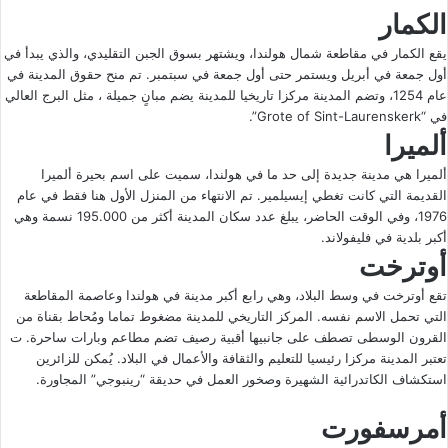
الكمار
يقع الكمار في مقاطعة شمال هولندا، ويشتهر بسوق الجبن التقليدي، والذي يبدأ في
أول جمعة في أبريل ويستمر حتى أول جمعة في سبتمبر. تم منح حقوق المدينة في
عام 1254، وتضم المدينة مركزا تاريخيا للمدينة يضم مبانٍ جميلة ، مثل البرج العالي
في “Grote of Sint-Laurenskerk”.
ألميرا
ألميرا هي مدينة جديدة إلى حد ما في هولندا، سميت على اسم بحيرة ألميرا
القديمة التي كانت تغطي إيسيلمير. تم الانتهاء من المنزل الأول هنا فقط في عام
1976، وفي الوقت الحاضر، يبلغ عدد سكان المدينة أكثر من 195.000 نسمة وهي
أكبر بلدية في فليفولاند.
أوترخت
تقع
أوترخت
في وسط البلاد، وهي رابع أكبر مدينة في هولندا وعاصمة المقاطعة
التي تحمل الاسم نفسه. المركز التاريخي للمدينة مضغوط تماما ومُحاط بقناة من
القرون الوسطى تصطف على جانبيها أقبية رصيف تضم مطاعم وبارات ساحرة. ت
تعتبر المدينة مركزا رئيسيا للتعليم والثقافة والأعمال في البلاد. يُمكن للزائرين
استكشاف الكاتدرائية الشهيرة وصخور العمل في حديقة “رينبوجي” المجاورة.
أمرسفورت