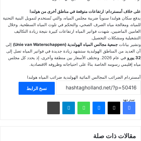
على خلاف أمستردام: ارتفاعات متوقعة في مناطق أخرى من هولندا
يدفع سكان هولندا سنوياً ضريبة مجلس المياه، والتي تُستخدم لتمويل البنية التحتية
للمياه، ومعالجة مياه الصرف الصحي، والتحكم في تلوث المياه السطحية. وخلال
العامين الماضيين، شهدت فواتير المياه ارتفاعات كبيرة نتيجة زيادة التكاليف
التشغيلية ومشكلات التحصيل.
وتشير بيانات
جمعية مجالس المياه الهولندية (Unie van Waterschappen)
إلى
أن العديد من المناطق الهولندية ستشهد زيادة جديدة في فواتير المياه تصل إلى
32 يورو
في عام 2026. وتختلف الأسعار بين منطقة وأخرى، إذ يحدد كل مجلس
مياه إقليمي رسومه الخاصة بناءً على احتياجاته وظروفه الاقتصادية.
أمستردام
الضرائب
المجالس المائية الهولندية
ضرائب المياه
هولندا
نسخ الرابط
شاركها
فيسبوك
‫X
ماسنجر
واتساب
تيلقرام
مشاركة عبر البريد
مقالات ذات صلة