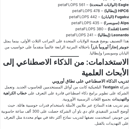
Eagle (الولايات المتحدة)
– 561 petaFLOPS
HPC6 (إيطاليا)
– 478 petaFLOPS
Fugaku (اليابان)
– 442 petaFLOPS
Alps (سويسرا)
– 435 petaFLOPS
Lumi (فنلندا)
– 380 petaFLOPS
Leonardo (إيطاليا)
– 241 petaFLOPS
هذا التصنيف يوضح هيمنة الولايات المتحدة على المراتب الثلاث الأولى، بينما يمثل
جوبيتر إنجازاً أوروبياً بارزاً
باحتلاله المرتبة الرابعة عالمياً متقدماً على حواسيب من
اليابان وسويسرا وإيطاليا.
الاستخدامات: من الذكاء الاصطناعي إلى
الأبحاث العلمية
تدريب الذكاء الاصطناعي على نطاق أوروبي
شركة
Textgain
البلجيكية كانت من أوائل المستخدمين للحاسوب الجديد. وتعمل
الشركة على تطوير برامج ذكاء اصطناعي قادرة على التعرف على
خطاب الكراهية
والتهديدات
بجميع اللغات الرسمية الأوروبية.
يتم تدريب هذه النماذج عبر ملايين الأمثلة باستخدام قدرات حوسبية هائلة. حيث
أوضح المدير التنفيذي غاي دي باو أن الشركة حصلت على 300 ألف ساعة حاسوبية
من جوبيتر، استخدمت نصفها لتدريب نماذج أكثر دقة في مهام محددة مثل التعرف
على التهديدات بالقتل.