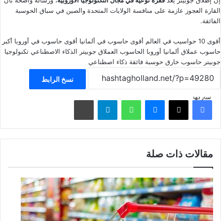
إن إطلاق جوبيتر يُعد
قفزة نوعية في مجال التكنولوجيا الأوروبية
، ورسالة واضحة بأن
القارة العجوز عازمة على منافسة الولايات المتحدة والصين في سباق الحوسبة
الفائقة.
أقوى 10 حواسيب في العالم
أقوى حاسوب في ألمانيا
أقوى حاسوب في أوروبا
أكبر
حاسوب عملاق
ألمانيا
أوروبا
الحاسوب العملاق جوبيتر
الذكاء الاصطناعي
تكنولوجيا
جوبيتر
حاسوب خارق
حوسبة فائقة
ذكاء اصطناعي
نسخ الرابط
شاركها
فيسبوك
‫X
ماسنجر
واتساب
تيلقرام
مشاركة عبر البريد
مقالات ذات صلة