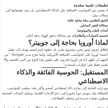
تطبيقات علمية متقدمة
لا يقتصر دور الحواسيب العملاقة على الذكاء الاصطناعي، بل تمتد تطبيقاتها إلى
مجالات مثل:
التنبؤ بالطقس بدقة محلية عالية
.
محاكاة التغير المناخي
.
أبحاث الطب والبيولوجيا
.
تصميم السيارات والطائرات
عبر محاكاة تدفق الهواء بدقة أعلى.
لماذا أوروبا بحاجة إلى جوبيتر؟
إطلاق جوبيتر ليس مجرد مشروع تقني، بل خطوة استراتيجية تهدف إلى تقليل
اعتماد أوروبا على الحواسيب العملاقة الأمريكية. وكما صرّح مدير Textgain: “من
المهم أن نُظهر أننا في أوروبا قادرون على تطوير هذا النوع من البنى التحتية، وألا
نعتمد فقط على الولايات المتحدة.”
المستقبل: الحوسبة الفائقة والذكاء
الاصطناعي
مع تزايد الحاجة إلى نماذج ذكاء اصطناعي أضخم وأكثر دقة، ستلعب الحواسيب
العملاقة مثل جوبيتر دوراً محورياً في دعم الأبحاث العلمية، وتحليل البيانات الضخمة،
وتطوير تقنيات جديدة في مختلف القطاعات.