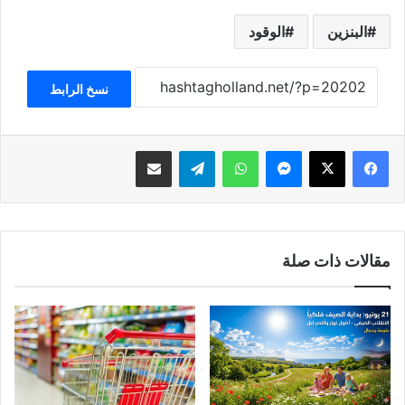
البنزين
الوقود
نسخ الرابط
فيسبوك
‫X
ماسنجر
واتساب
تيلقرام
مشاركة عبر البريد
مقالات ذات صلة