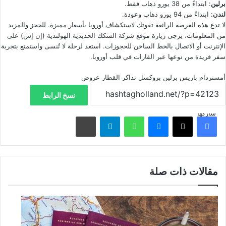
برلين
: ابتداءً من 38 يورو ذهاب فقط.
لندن
: ابتداءً من 94 يورو ذهاب وعودة.
لا تدع هذه الفرصة الرائعة تفوتك لاستكشاف أوروبا بأسعار مميزة. للحجز والمزيد
من المعلومات، يرجى زيارة موقع شركة السكك الحديدية الهولندية (إن إس) على
الإنترنت أو الاتصال بالخط الساخن للحجوزات. استعد لرحلة لا تُنسى واستمتع بتجربة
سفر فريدة من نوعها عبر القارات في قلب أوروبا.
أمستردام
باريس
برلين
بروكسل
تذاكر القطار
عروض
نسخ الرابط
شاركها
فيسبوك
‫X
ماسنجر
واتساب
تيلقرام
مشاركة عبر البريد
مقالات ذات صلة