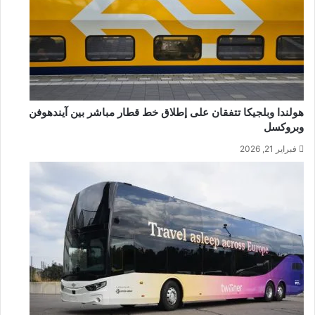
هولندا وبلجيكا تتفقان على إطلاق خط قطار مباشر بين آيندهوفن
وبروكسل
فبراير 21, 2026