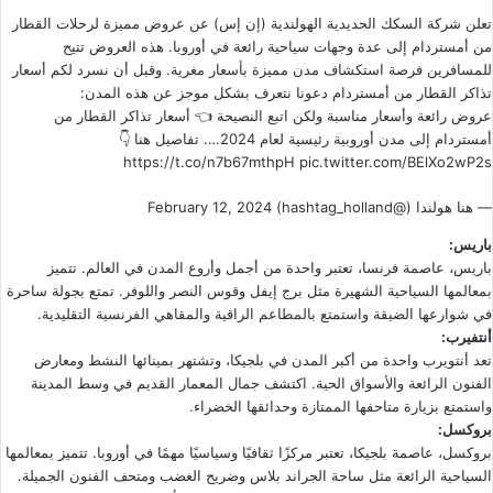
تعلن شركة السكك الحديدية الهولندية (إن إس) عن عروض مميزة لرحلات القطار
من أمستردام إلى عدة وجهات سياحية رائعة في أوروبا. هذه العروض تتيح
للمسافرين فرصة استكشاف مدن مميزة بأسعار مغرية. وقبل أن نسرد لكم أسعار
تذاكر القطار من أمستردام دعونا نتعرف بشكل موجز عن هذه المدن:
عروض رائعة وأسعار مناسبة ولكن اتبع النصيحة 👈 أسعار تذاكر القطار من
أمستردام إلى مدن أوروبية رئيسية لعام 2024…. تفاصيل هنا 👇
https://t.co/n7b67mthpH
pic.twitter.com/BElXo2wP2s
— هنا هولندا (@hashtag_holland)
February 12, 2024
باريس:
باريس، عاصمة فرنسا، تعتبر واحدة من أجمل وأروع المدن في العالم. تتميز
بمعالمها السياحية الشهيرة مثل برج إيفل وقوس النصر واللوفر. تمتع بجولة ساحرة
في شوارعها الضيقة واستمتع بالمطاعم الراقية والمقاهي الفرنسية التقليدية.
أنتفيرب:
تعد أنتويرب واحدة من أكبر المدن في بلجيكا، وتشتهر بمينائها النشط ومعارض
الفنون الرائعة والأسواق الحية. اكتشف جمال المعمار القديم في وسط المدينة
واستمتع بزيارة متاحفها الممتازة وحدائقها الخضراء.
بروكسل:
بروكسل، عاصمة بلجيكا، تعتبر مركزًا ثقافيًا وسياسيًا مهمًا في أوروبا. تتميز بمعالمها
السياحية الرائعة مثل ساحة الجراند بلاس وضريح الغضب ومتحف الفنون الجميلة.