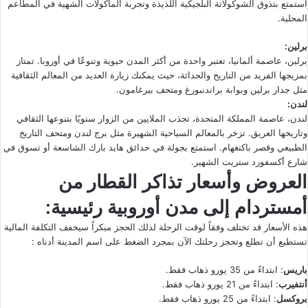
استمتع بتذوق الشوكولاتة البلجيكية اللذيذة وتجربة المأكولات الشهية في المطاعم
المحلية.
برلين:
برلين، عاصمة ألمانيا، تعتبر واحدة من أكثر المدن حيوية وتنوعًا في أوروبا. تمتاز
بمزيجها الفريد من التاريخ والحداثة، حيث يمكنك زيارة العديد من المعالم الثقافية
مثل جدار برلين وبوابة براندنبورغ ومتحف بيرغامون.
لندن:
لندن، عاصمة المملكة المتحدة، تجذب الملايين من الزوار سنويًا بتنوعها الثقافي
وتاريخها العريق. تزخر بالمعالم السياحية الشهيرة مثل برج لندن ومتحف التاريخ
الطبيعي وقصر باكنغهام. استمتع بجولة في حدائق هايد بارك الشاسعة أو تسوق في
شارع أكسفورد ستريت الشهير.
العروض وأسعار تذاكر القطار من
أمستردام إلى مدن أوروبية رئيسية:
هذه الأسعار قد تختلف وفقاً لوقت الرحلة لذلك الحجز مبكراً سيخفف التكلفة المالية
تستطيع أن تطلع وتحجز رحلتك الآن بمجرد الضغط على اسم المدينة أدناه :
باريس
: ابتداءً من 35 يورو ذهاب فقط.
أنتفيرب
: ابتداءً من 21 يورو ذهاب فقط.
بروكسل
: ابتداءً من 25 يورو ذهاب فقط.