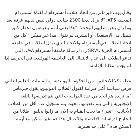
وقال يوب فيرماس من اتحاد طلاب أمستردام لـ لقناة أمستردام
المحلية AT5: “لا يزال لدينا 2300 طالب دولي ليس لديهم غرفة بعد
وما زال يتعين عليهم البحث”. “هذا يعني أنهم يتعرضون لخطر كبير
يتمثل في الاستغلال أو التشرد، ثم نقول: هذا غير ممكن.” كل من
اتحاد الطلاب في أمستردام والاتحاد الذي يمثل الطلاب في جامعة
أمستردام الحرة SRVU رددا رسالة جامعة أمستردام UvA، التي
تدعو الطلاب إلى عدم الانتقال إلى العاصمة الهولندية في الخريف إذا
لم يجدوا مكانا للإقامة.
يطلب كلا الاتحادين، من الحكومة الهولندية ومؤسسات التعليم العالي
فرض سياسة أكثر صرامة لقبول الطلاب الدوليين. يقول فيرماس:
“ما نريده هو الحد من عدد الدراسات التي يتم تدريسها باللغة
الإنجليزية والتي يتم تقديمها، بحيث يتم تسجيل عدد أقل من الطلاب
الأجانب”. “شيء ما يجب القيام به الآن. ما زالوا يجلبون طلابا من
الخارج لدراسات الاقتصاد والأعمال هذا حقا غير ممكن مع أزمة
السكن هذه ” على حد تعبيره.