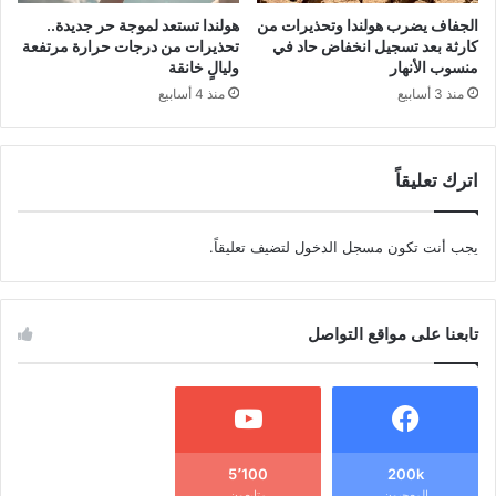
الجفاف يضرب هولندا وتحذيرات من
هولندا تستعد لموجة حر جديدة..
كارثة بعد تسجيل انخفاض حاد في
تحذيرات من درجات حرارة مرتفعة
منسوب الأنهار
وليالٍ خانقة
منذ 3 أسابيع
منذ 4 أسابيع
اترك تعليقاً
يجب أنت تكون
مسجل الدخول
لتضيف تعليقاً.
تابعنا على مواقع التواصل
5٬100
200k
المعجبون
متابعون