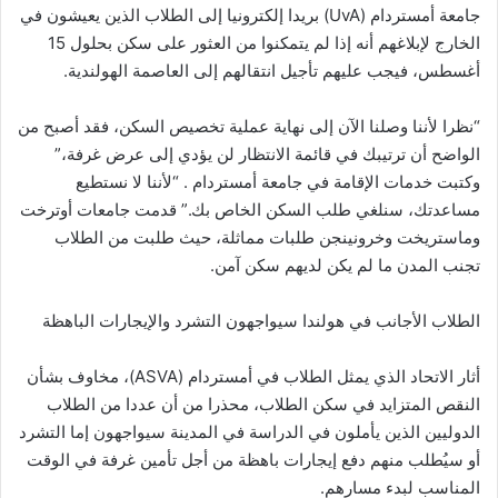
جامعة أمستردام (UvA) بريدا إلكترونيا إلى الطلاب الذين يعيشون في
الخارج لإبلاغهم أنه إذا لم يتمكنوا من العثور على سكن بحلول 15
أغسطس، فيجب عليهم تأجيل انتقالهم إلى العاصمة الهولندية.
“نظرا لأننا وصلنا الآن إلى نهاية عملية تخصيص السكن، فقد أصبح من
الواضح أن ترتيبك في قائمة الانتظار لن يؤدي إلى عرض غرفة،”
وكتبت خدمات الإقامة في جامعة أمستردام . “لأننا لا نستطيع
مساعدتك، سنلغي طلب السكن الخاص بك.” قدمت جامعات أوترخت
وماستريخت وخرونينجن طلبات مماثلة، حيث طلبت من الطلاب
تجنب المدن ما لم يكن لديهم سكن آمن.
الطلاب الأجانب في هولندا سيواجهون التشرد والإيجارات الباهظة
أثار الاتحاد الذي يمثل الطلاب في أمستردام (ASVA)، مخاوف بشأن
النقص المتزايد في سكن الطلاب، محذرا من أن عددا من الطلاب
الدوليين الذين يأملون في الدراسة في المدينة سيواجهون إما التشرد
أو سيُطلب منهم دفع إيجارات باهظة من أجل تأمين غرفة في الوقت
المناسب لبدء مسارهم.