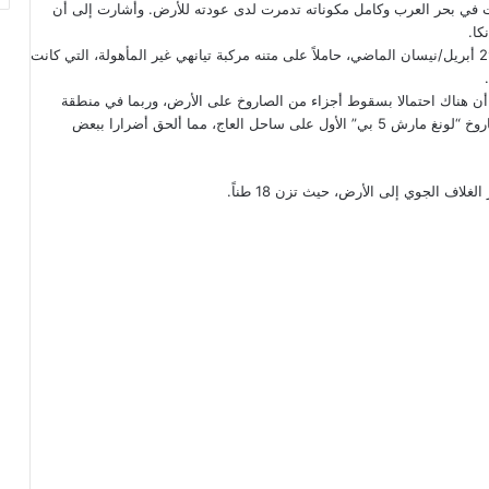
 في بحر العرب وكامل مكوناته تدمرت لدى عودته للأرض. وأشارت إلى أن
كا.
وانطلق الصاروخ “لونغ مارش 5 بي” من جزيرة هاينان الصينية في 29 أبريل/نيسان الماضي، حاملاً على متنه مركبة تيانهي غير المأهولة، التي كانت
 أن هناك احتمالا بسقوط أجزاء من الصاروخ على الأرض، وربما في منطقة
سكنية مثلما حدث في مايو/أيار 2020 عندما سقطت أجزاء من الصاروخ “لونغ مارش 5 بي” الأول على ساحل العاج، مما ألحق أضرارا ببعض
لاف الجوي إلى الأرض، حيث تزن 18 طناً.