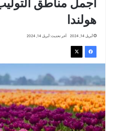
أجمل مناطق التولي
هولندا
أبريل 14, 2024
آخر تحديث: أبريل 14, 2024
فيسبوك
‫X