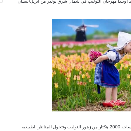
ً! ويبدأ مهرجان التوليب في شمال شرق بولدر من أبريل/نيسان
تعتبر أكبر منطقة توليب في هولندا. في الربيع، تتفتح مساحة 2000 هكتار من زهور التوليب وتتحول المناظر الطبيعية