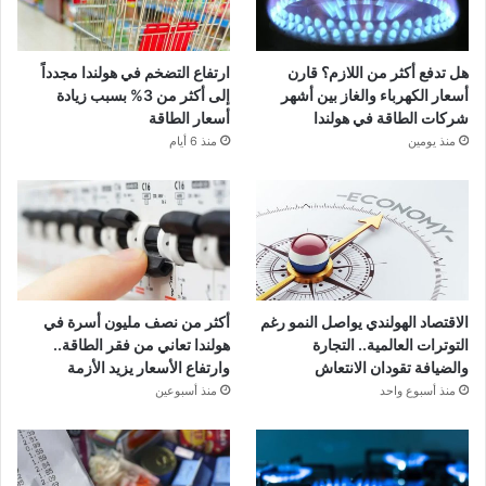
هل تدفع أكثر من اللازم؟ قارن
ارتفاع التضخم في هولندا مجدداً
أسعار الكهرباء والغاز بين أشهر
إلى أكثر من 3% بسبب زيادة
شركات الطاقة في هولندا
أسعار الطاقة
منذ يومين
منذ 6 أيام
الاقتصاد الهولندي يواصل النمو رغم
أكثر من نصف مليون أسرة في
التوترات العالمية.. التجارة
هولندا تعاني من فقر الطاقة..
والضيافة تقودان الانتعاش
وارتفاع الأسعار يزيد الأزمة
منذ أسبوع واحد
منذ أسبوعين