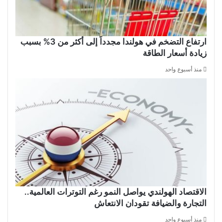
ارتفاع التضخم في هولندا مجدداً إلى أكثر من 3% بسبب
زيادة أسعار الطاقة
منذ أسبوع واحد
الاقتصاد الهولندي يواصل النمو رغم التوترات العالمية..
التجارة والضيافة تقودان الانتعاش
منذ أسبوع واحد