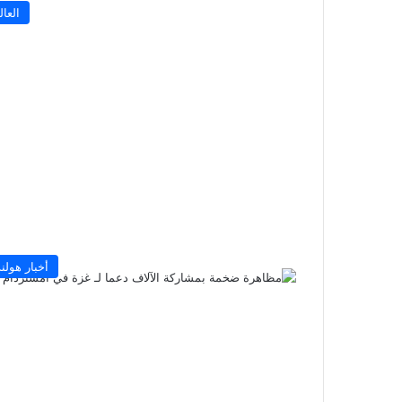
العال
أخبار هولند