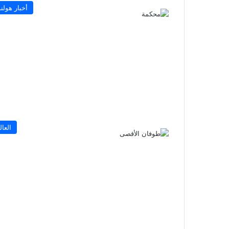
أخبار هولند
العال