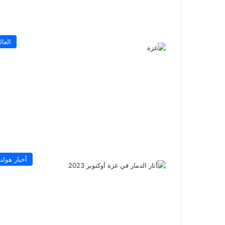
العال
أخبار هولند