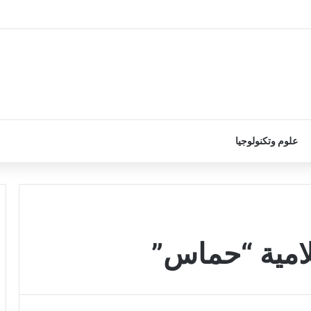
علوم وتكنولوجيا
لامية “حماس”