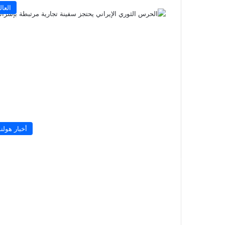
العال
أخبار هولند