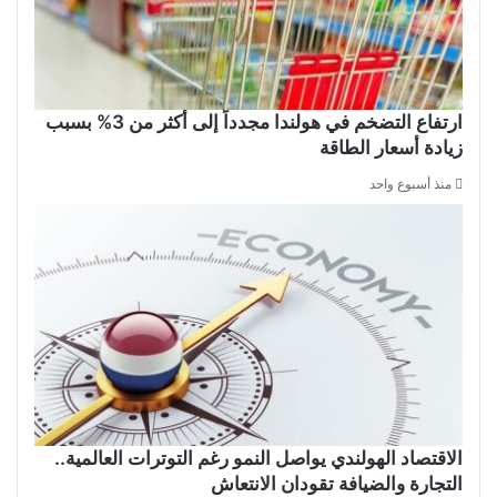
ارتفاع التضخم في هولندا مجدداً إلى أكثر من 3% بسبب
زيادة أسعار الطاقة
منذ أسبوع واحد
الاقتصاد الهولندي يواصل النمو رغم التوترات العالمية..
التجارة والضيافة تقودان الانتعاش