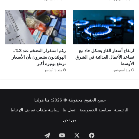
ارتفاع أسعار الغاز بشكل حاد مع
رغم استقرار التضخم عند 3%..
تصاعد الأعمال العدائية في الشرق
الهولنديون يشعرون بأن الأسعار
الأوسط
ترتفع بوتيرة أكبر
منذ أسبوعين
منذ 3 أسابيع
جميع الحقوق محفوظة © 2026:
هنا هولندا
الرئيسية
سياسية الخصوصية
اتصل بنا
سياسة ملفات تعريف الارتباط
من نحن
فيسبوك
‫X
‫YouTube
تيلقرام