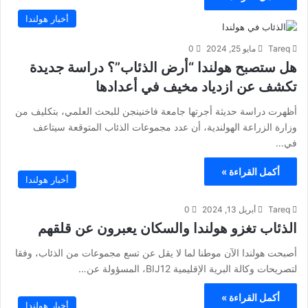
أخبار هولندا
Tareq
مايو 25, 2024
0
هل ستصبح هولندا “أرض الذئاب”؟ دراسة جديدة
تكشف عن ازدياد مخيف في أعدادها
أظهرت دراسة حديثة أجرتها جامعة فاخنينجن للبحث العلمي، بتكليف من
وزارة الزراعة الهولندية، أن عدد مجموعات الذئاب المتوقعة سيتاعف
في…
أكمل القراءة »
أخبار هولندا
Tareq
أبريل 13, 2024
0
الذئاب تغزو هولندا والسكان يعبرون عن قلقهم
أصبحت هولندا الآن موطنا لما لا يقل عن تسع مجموعات من الذئاب، وفقا
لتصريحات وكالة البرية الإقليمية BIJ12، المسؤولة عن…
أكمل القراءة »
أخبار هولندا